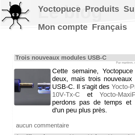
Le blog
Yoctopuce
Produits
Su
Mon compte
Français
Trois nouveaux modules USB-C
Par martinm,
Cette semaine, Yoctopuc
deux, mais trois nouveaux
USB-C. Il s'agit des
Yocto-P
10V-Tx-C
et
Yocto-Maxi
perdons pas de temps et 
d'un peu plus près.
aucun commentaire