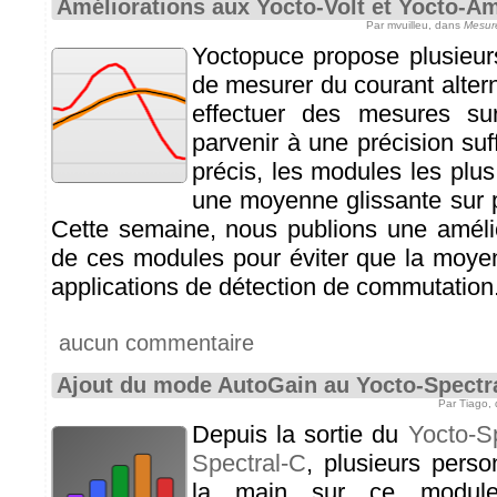
Améliorations aux Yocto-Volt et Yocto-A
Par mvuilleu, dans
Mesur
Yoctopuce propose plusieur
de mesurer du courant altern
effectuer des mesures su
parvenir à une précision su
précis, les modules les plu
une moyenne glissante sur 
Cette semaine, nous publions une améli
de ces modules pour éviter que la moye
applications de détection de commutation
aucun commentaire
Ajout du mode AutoGain au Yocto-Spectra
Par Tiago,
Depuis la sortie du
Yocto-S
Spectral-C
, plusieurs pers
la main sur ce modul