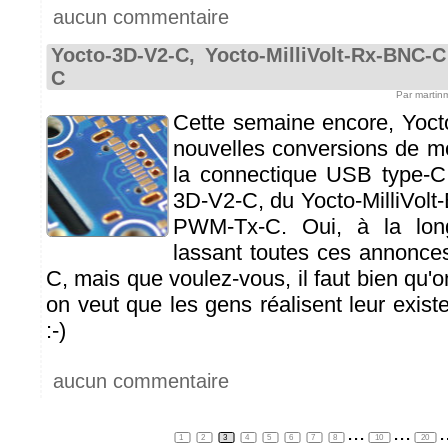
aucun commentaire
Yocto-3D-V2-C, Yocto-MilliVolt-Rx-BNC-
C
Par martin
Cette semaine encore, Yoc
nouvelles conversions de m
la connectique USB type-C. 
3D-V2-C, du Yocto-MilliVolt
PWM-Tx-C. Oui, à la lon
lassant toutes ces annonc
C, mais que voulez-vous, il faut bien qu'o
on veut que les gens réalisent leur exist
:-)
aucun commentaire
...
...
.
1
2
3
4
5
6
7
8
10
20