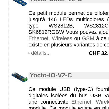
Ce petit module permet de piloter
jusqu'à 146 LEDs multicolore
type WS2812B, WS2812
SK6812RGBW Vous pouvez ajoute
Ethernet
,
Wireless
ou
GSM
à ce 
existe en plusieurs variantes de c
détails...
CHF
32.
Yocto-IO-V2-C
Ce module USB (type-C) fournit
digitales isolées du bus USB V
une connectivité
Ethernet
,
Wirel
module. Ce module existe en plu