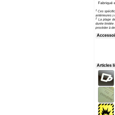
Fabriqué 
1
Ces spécific
antérieures
pe
2
La plage de 
durée limitée
procéder à des
Accessoir
Articles 