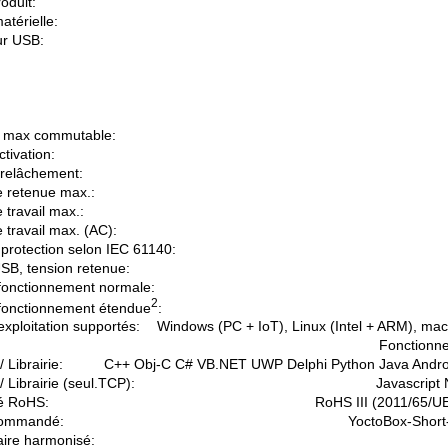
oduit:
atérielle:
r USB:
 max commutable:
tivation:
relâchement:
e retenue max.:
 travail max.:
 travail max. (AC):
protection selon IEC 61140:
USB, tension retenue:
fonctionnement normale:
2
fonctionnement étendue
:
xploitation supportés:
Windows (PC + IoT), Linux (Intel + ARM), ma
Fonctionne
 Librairie:
C++ Obj-C C# VB.NET UWP Delphi Python Java Andr
/ Librairie (seul.TCP):
Javascript
é RoHS:
RoHS III (2011/65/U
commandé:
YoctoBox-Short
aire harmonisé: