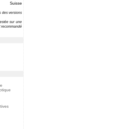
Suisse
ns des versions
testée sur une
est recommandé
me
otique
tives