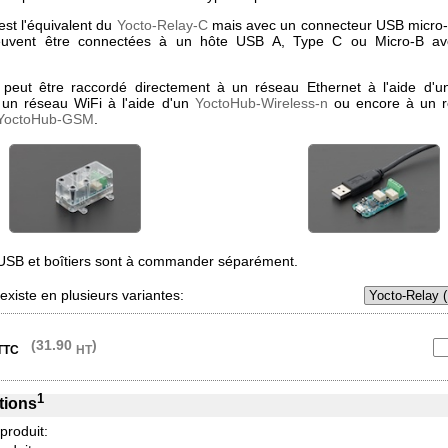
st l'équivalent du
Yocto-Relay-C
mais avec un connecteur USB micro-
euvent être connectées à un hôte USB A, Type C ou Micro-B av
peut être raccordé directement à un réseau Ethernet à l'aide d'
 un réseau WiFi à l'aide d'un
YoctoHub-Wireless-n
ou encore à un 
YoctoHub-GSM
.
USB et boîtiers sont à commander séparément.
xiste en plusieurs variantes:
(31.90
)
TTC
HT
1
tions
 produit: