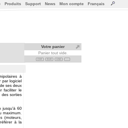
e
Produits
Support
News
Mon compte
Français
Votre panier
Panier tout vide.
CHF
EUR
USD
. . .
nipolaires à
par logiciel
e de ses deux
faciliter le
des sorties
n jusqu'à 60
au maximum.
es (moteurs,
référer à la