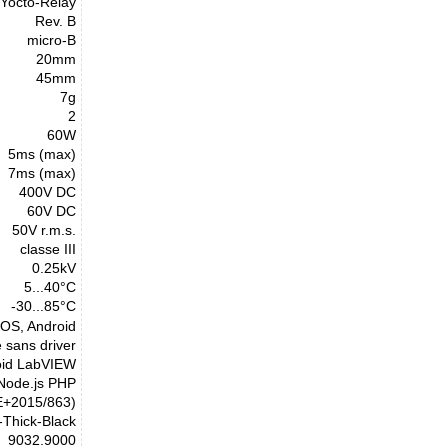
Yocto-Relay
Rev. B
micro-B
20mm
45mm
7g
2
60W
5ms (max)
7ms (max)
400V DC
60V DC
50V r.m.s.
classe III
0.25kV
5...40°C
-30...85°C
cOS, Android
 sans driver
oid LabVIEW
 Node.js PHP
E+2015/863)
-Thick-Black
9032.9000