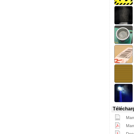
Téléchar
Manu
Manu
Desc