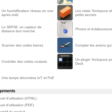
Un humidificateur réseau en une
Les relais Yoctopuce et
après-midi
petits secrets
Le SRF06: un capteur de
Photos et éclaboussur
distance bon marché.
Scanner des codes barres
Compter les avions qui
Un plugin Yoctopuce p
Contrôler des volets roulants
Deck
Une lampe décorative IoT et PoE
gements
el d'utilisation (HTML)
el d'utilisation (PDF)
riptif du produit