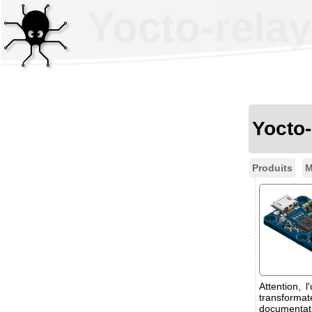
Yocto-relay
Yocto
Produits
M
Attention, 
transformat
documentati