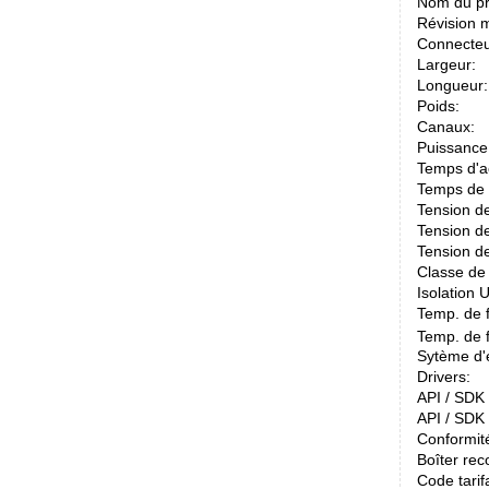
Nom du pr
Révision m
Connecteu
Largeur:
Longueur:
Poids:
Canaux:
Puissance
Temps d'ac
Temps de 
Tension d
Tension de
Tension de
Classe de 
Isolation 
Temp. de 
Temp. de 
Sytème d'e
Drivers:
API / SDK /
API / SDK 
Conformit
Boîter re
Code tarif