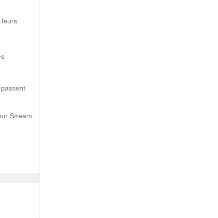
 leurs
es
 passent
our Stream