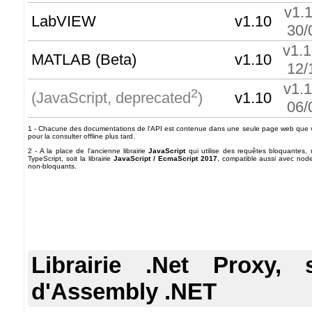
v1.
LabVIEW
v1.10
30/
v1.
MATLAB (Beta)
v1.10
12/
v1.
2
v1.10
(JavaScript, deprecated
)
06/
1 - Chacune des documentations de l'API est contenue dans une seule page web que v
pour la consulter offline plus tard.
2 - A la place de l'ancienne librairie
JavaScript
qui utilise des requêtes bloquantes, 
TypeScript, soit la librairie
JavaScript / EcmaScript 2017
, compatible aussi avec node
non-bloquants.
Librairie .Net Proxy,
d'Assembly .NET