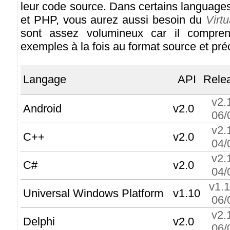
leur code source. Dans certains language
et PHP, vous aurez aussi besoin du
Virt
sont assez volumineux car il compre
exemples à la fois au format source et pré
Langage
API
Rele
v2.
Android
v2.0
06/
v2.
C++
v2.0
04/
v2.
C#
v2.0
04/
v1.
Universal Windows Platform
v1.10
06/
v2.
Delphi
v2.0
06/