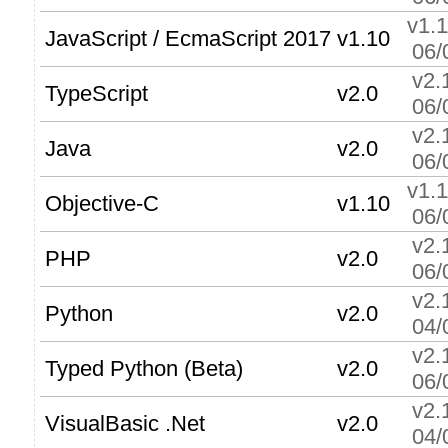
v1.
JavaScript / EcmaScript 2017
v1.10
06/
v2.
TypeScript
v2.0
06/
v2.
Java
v2.0
06/
v1.
Objective-C
v1.10
06/
v2.
PHP
v2.0
06/
v2.
Python
v2.0
04/
v2.
Typed Python (Beta)
v2.0
06/
v2.
VisualBasic .Net
v2.0
04/