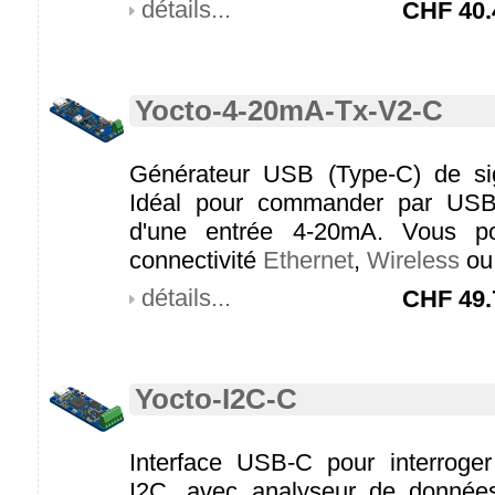
détails...
CHF
40.
Yocto-4-20mA-Tx-V2-C
Générateur USB (Type-C) de si
Idéal pour commander par USB
d'une entrée 4-20mA. Vous po
connectivité
Ethernet
,
Wireless
o
détails...
CHF
49.
Yocto-I2C-C
Interface USB-C pour interroger
I2C, avec analyseur de donnée