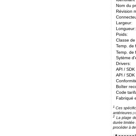
Nom du pr
Révision m
Connecteu
Largeur:
Longueur:
Poids:
Classe de 
Temp. de 
Temp. de 
Sytème d'e
Drivers:
API / SDK /
API / SDK 
Conformit
Boîter re
Code tarif
Fabriqué 
1
Ces spécific
antérieures
pe
2
La plage de 
durée limitée
procéder à des