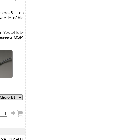
icro-B. Les
ec le câble
un
YoctoHub-
réseau GSM
YBUZZER2