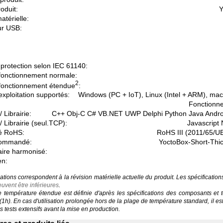
oduit:
Y
atérielle:
r USB:
protection selon IEC 61140:
fonctionnement normale:
2
fonctionnement étendue
:
xploitation supportés:
Windows (PC + IoT), Linux (Intel + ARM), ma
Fonctionne
 Librairie:
C++ Obj-C C# VB.NET UWP Delphi Python Java Andr
/ Librairie (seul.TCP):
Javascript
é RoHS:
RoHS III (2011/65/U
commandé:
YoctoBox-Short-Thi
aire harmonisé:
en:
ations correspondent à la révision matérielle actuelle du produit. Les spécificatio
uvent être inférieures
.
température étendue est définie d'après les spécifications des composants et 
 (1h). En cas d'utilisation prolongée hors de la plage de température standard, il 
 tests extensifs avant la mise en production.