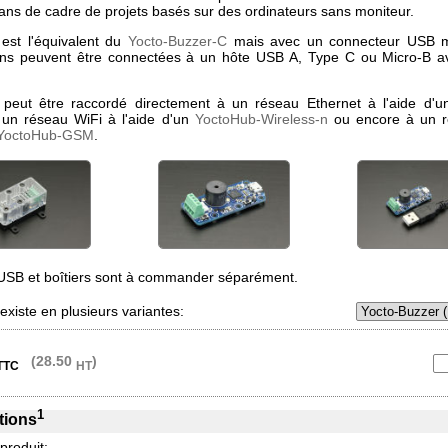
 dans de cadre de projets basés sur des ordinateurs sans moniteur.
est l'équivalent du
Yocto-Buzzer-C
mais avec un connecteur USB m
ons peuvent être connectées à un hôte USB A, Type C ou Micro-B av
peut être raccordé directement à un réseau Ethernet à l'aide d'
 un réseau WiFi à l'aide d'un
YoctoHub-Wireless-n
ou encore à un 
YoctoHub-GSM
.
USB et boîtiers sont à commander séparément.
xiste en plusieurs variantes:
(28.50
)
TTC
HT
1
tions
 produit: