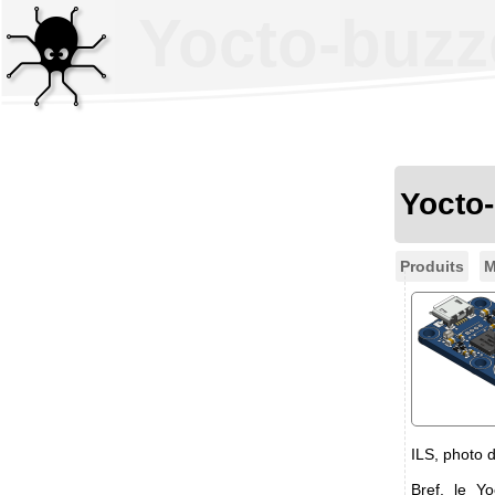
Yocto-buzz
Yocto
Produits
M
ILS, photo d
Bref, le Yo