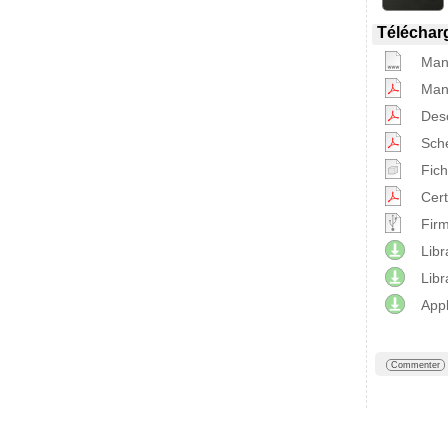
Téléchar
Manu
Manu
Desc
Sch
Fic
Cert
Firm
Libr
Lib
Appl
Commenter