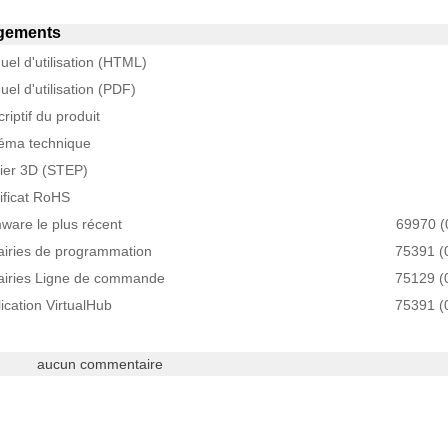
gements
el d'utilisation (HTML)
el d'utilisation (PDF)
riptif du produit
éma technique
hier 3D (STEP)
ificat RoHS
ware le plus récent
69970 (
airies de programmation
75391 (
rairies Ligne de commande
75129 (
ication VirtualHub
75391 (
aucun commentaire