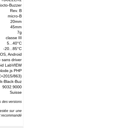
octo-Buzzer
Rev. B
micro-B
20mm
45mm
7g
classe III
5...40°C
-20...85°C
cOS, Android
 sans driver
oid LabVIEW
 Node.js PHP
E+2015/863)
ck-Black-Buz
9032.9000
Suisse
ns des versions
testée sur une
est recommandé