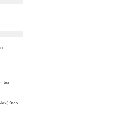
ce
eintes
(Maxi)Knob