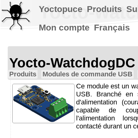
Yocto-wat
Yoctopuce
Produits
Su
Mon compte
Français
Yocto-WatchdogDC
Produits
Modules de commande USB
Ce module est un wa
USB. Branché en s
d'alimentation (cour
capable de coup
l'alimentation lor
contacté durant un c