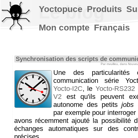
Le blog
Yoctopuce
Produits
Su
Mon compte
Français
Synchronisation des scripts de communi
Par mvuilleu, dans
Nouvea
Une des particularité
communication série Yo
Yocto-I2C
, le
Yocto-RS232
V2
est qu'ils peuvent ex
autonome des petits
jobs
d
par exemple pour interroger
avons récemment ajouté la possibilité 
échanges automatiques sur des contra
précises.