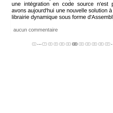
une intégration en code source n'est 
avons aujourd'hui une nouvelle solution 
librairie dynamique sous forme d'Assembl
aucun commentaire
...
.
1
7
8
9
10
11
12
13
14
15
16
17