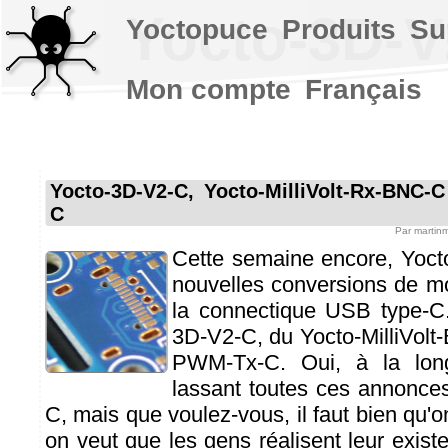
Yocto-3D-V
Yoctopuce
Produits
Su
Mon compte
Français
Yocto-3D-V2-C, Yocto-MilliVolt-Rx-BNC-
C
Par
martin
Cette semaine encore, Yoc
nouvelles conversions de m
la connectique USB type-C. 
3D-V2-C, du Yocto-MilliVolt
PWM-Tx-C. Oui, à la lon
lassant toutes ces annonc
C, mais que voulez-vous, il faut bien qu'o
on veut que les gens réalisent leur exist