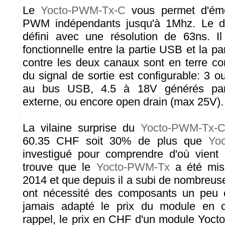
Le
Yocto-PWM-Tx-C
vous permet d'éme
PWM indépendants jusqu'à 1Mhz. Le du
défini avec une résolution de 63ns. Il
fonctionnelle entre la partie USB et la pa
contre les deux canaux sont en terre c
du signal de sortie est configurable: 3 
au bus USB, 4.5 à 18V générés par 
externe, ou encore open drain (max 25V).
La vilaine surprise du
Yocto-PWM-Tx-
60.35 CHF soit 30% de plus que
Yo
investigué pour comprendre d'où vient l
trouve que le
Yocto-PWM-Tx
a été mis
2014 et que depuis il a subi de nombreus
ont nécessité des composants un peu 
jamais adapté le prix du module en 
rappel, le prix en CHF d'un module Yoct