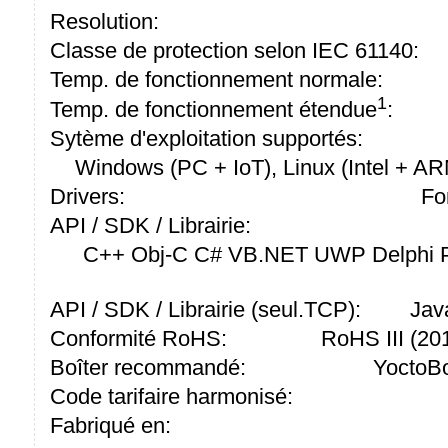
Resolution:
Classe de protection selon IEC 61140:
Temp. de fonctionnement normale:
1
Temp. de fonctionnement étendue
:
Sytème d'exploitation supportés:
Windows (PC + IoT), Linux (Intel + A
Drivers:
Fo
API / SDK / Librairie:
C++ Obj-C C# VB.NET UWP Delphi P
API / SDK / Librairie (seul.TCP):
Jav
Conformité RoHS:
RoHS III (2
Boîter recommandé:
YoctoBo
Code tarifaire harmonisé:
Fabriqué en: