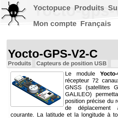
Yocto-gps-
Yoctopuce
Produits
Su
Mon compte
Français
Yocto-GPS-V2-C
Produits
Capteurs de position USB
Le module
Yocto
récepteur 72 canau
GNSS (satellites
GALILEO) permetta
position précise du 
de déplacement a
courante. La latitude et la longitude à 