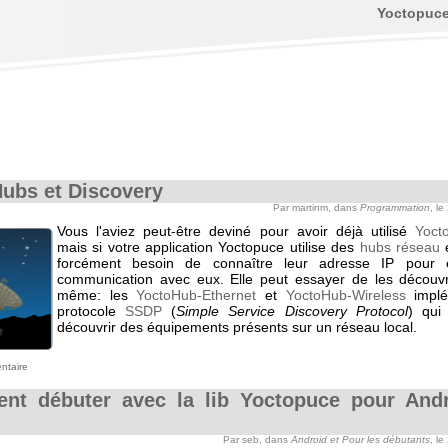
Yoctopuc
ubs et Discovery
Par martinm, dans
Programmation
, le
Vous l'aviez peut-être deviné pour avoir déjà utilisé
Yoct
mais si votre application Yoctopuce utilise des
hubs réseau
e
forcément besoin de connaître leur adresse IP pour é
communication avec eux. Elle peut essayer de les découvri
même: les
YoctoHub-Ethernet
et
YoctoHub-Wireless
implé
protocole
SSDP
(
Simple Service Discovery Protocol
) qui
découvrir des équipements présents sur un réseau local.
ntaire
nt débuter avec la lib Yoctopuce pour And
Par seb, dans
Android et Pour les débutants
, le