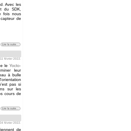
id. Avec les
ent du SDK,
e fois nous
n capteur de
Lire la suite...
 11 février 2022.
me le
Yocto-
miner leur
veau à bulle
'orientation
'est pas si
ons sur les
os cours de
Lire la suite...
 04 février 2022.
viennent de