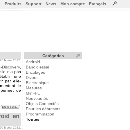
e
Produits
Support
News
Mon compte
Français
Catégories
 25 février 2022.
Android
o-Discovery
,
Banc d'essai
lle n'a pas
Bricolages
tablir une
Divers
r par elle-
Electronique
mentent le
Mesures
 permet de
Mini-PC
Nouveautés
Objets Connectés
Lire la suite...
Pour les débutants
Programmation
roid en
Toutes
 20 février 2022.