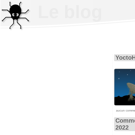
Le blog
YoctoH
aucun comme
Comme
2022