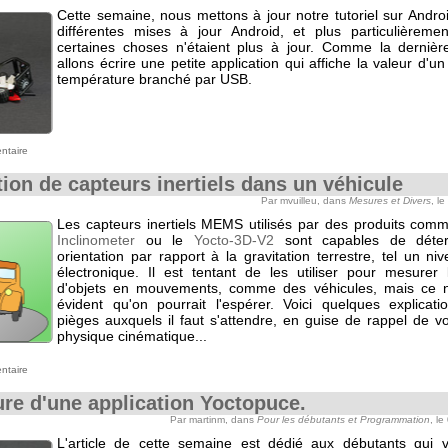
Cette semaine, nous mettons à jour notre tutoriel sur Andro
différentes mises à jour Android, et plus particulièrem
certaines choses n'étaient plus à jour. Comme la dernièr
allons écrire une petite application qui affiche la valeur d'u
température branché par USB.
ntaire
ation de capteurs inertiels dans un véhicule
Par mvuilleu, dans
Mesures et Divers
, le
Les capteurs inertiels MEMS utilisés par des produits com
Inclinometer
ou le
Yocto-3D-V2
sont capables de déter
orientation par rapport à la gravitation terrestre, tel un ni
électronique. Il est tentant de les utiliser pour mesurer l
d'objets en mouvements, comme des véhicules, mais ce n
évident qu'on pourrait l'espérer. Voici quelques explicati
pièges auxquels il faut s'attendre, en guise de rappel de v
physique cinématique...
ntaire
ure d'une application Yoctopuce.
Par martinm, dans
Pour les débutants et Programmation
, le
L'article de cette semaine est dédié aux débutants qui 