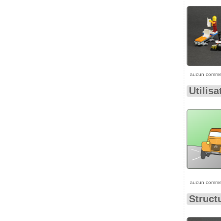
aucun comme
Utilis
aucun comme
Struct