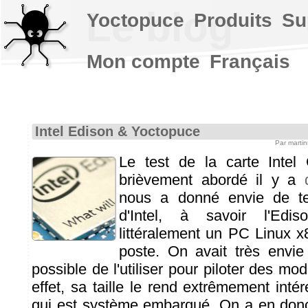
Le blog
Yoctopuce
Produits
Su
Mon compte
Français
Intel Edison & Yoctopuce
Par marti
Le test de la carte Intel 
brièvement abordé il y a
nous a donné envie de te
d'Intel, à savoir l'Edi
littéralement un PC Linux x
poste. On avait très envie 
possible de l'utiliser pour piloter des m
effet, sa taille le rend extrêmement inté
qui est système embarqué. On a en donc