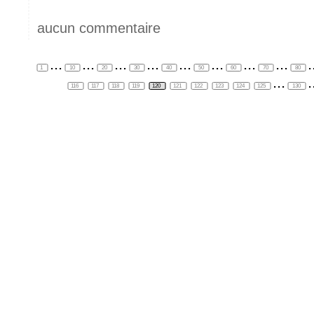
aucun commentaire
...
...
...
...
...
...
...
...
.
1
10
20
30
40
50
60
70
80
...
.
116
117
118
119
120
121
122
123
124
125
130