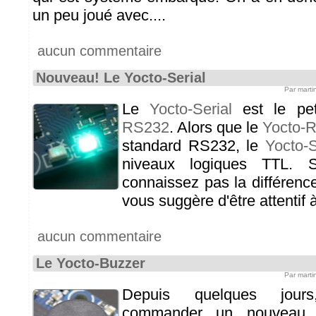
un peu joué avec....
aucun commentaire
Nouveau! Le Yocto-Serial
Par mart
Le
Yocto-Serial
est le pet
RS232
. Alors que le
Yocto-
standard RS232, le
Yocto-S
niveaux logiques TTL.
connaissez pas la différenc
vous suggère d'être attentif à 
aucun commentaire
Le Yocto-Buzzer
Par mart
Depuis quelques jour
commander un nouveau p