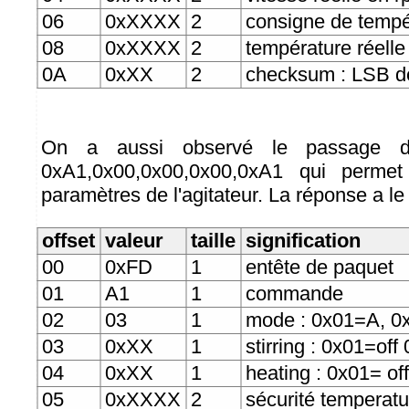
06
0xXXXX
2
consigne de tempé
08
0xXXXX
2
température réell
0A
0xXX
2
checksum : LSB de
On a aussi observé le passage d'
0xA1,0x00,0x00,0x00,0xA1 qui permet
paramètres de l'agitateur. La réponse a le
offset
valeur
taille
signification
00
0xFD
1
entête de paquet
01
A1
1
commande
02
03
1
mode : 0x01=A, 0
03
0xXX
1
stirring : 0x01=of
04
0xXX
1
heating : 0x01= o
05
0xXXXX
2
sécurité temperatu