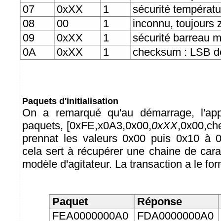
07
0xXX
1
sécurité températu
08
00
1
inconnu, toujours 
09
0xXX
1
sécurité barreau 
0A
0xXX
1
checksum : LSB de
Paquets d'initialisation
On a remarqué qu'au démarrage, l'app
paquets, [0xFE,x0A3,0x00,
0xXX
,0x00,c
prennat les valeurs 0x00 puis 0x10 à
cela sert à récupérer une chaine de cara
modèle d'agitateur. La transaction a le for
Paquet
Réponse
FEA0000000A0
FDA0000000A0