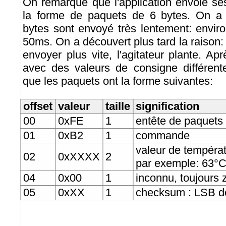
On remarque que l'application envoie 
la forme de paquets de 6 bytes. On a
bytes sont envoyé très lentement: enviro
50ms. On a découvert plus tard la raison:
envoyer plus vite, l'agitateur plante. A
avec des valeurs de consigne différent
que les paquets ont la forme suivantes:
offset
valeur
taille
signification
00
0xFE
1
entête de paquets
01
0xB2
1
commande
valeur de tempéra
02
0xXXXX
2
par exemple: 63°C
04
0x00
1
inconnu, toujours 
05
0xXX
1
checksum : LSB de