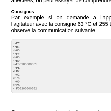
affectées, on peut essayer de comprendre 
Consignes
Par exemple si on demande a l'appl
l'agitateur avec la consigne 63 °C et 255 
observe la communication suivante:
=>FE

=>B1

=>00

=>FF

=>00

=>B0

<=FDB1000000B1

=>FE

=>B2

=>02

=>76

=>00

=>2A

<=FDB2000000B2