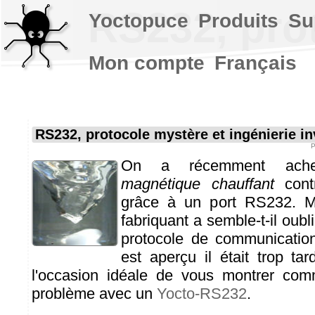
RS232, prot
Yoctopuce
Produits
Su
Mon compte
Français
RS232, protocole mystère et ingénierie i
On a récemment ac
magnétique chauffant
contr
grâce à un port RS232. M
fabriquant a semble-t-il oub
protocole de communicatio
est aperçu il était trop tar
l'occasion idéale de vous montrer com
problème avec un
Yocto-RS232
.