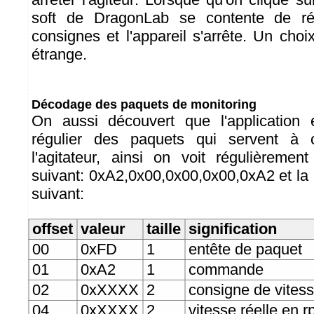
soft de DragonLab se contente de rép
consignes et l'appareil s'arrête. Un cho
étrange.
Décodage des paquets de monitoring
On aussi découvert que l'application e
régulier des paquets qui servent à c
l'agitateur, ainsi on voit régulièreme
suivant: 0xA2,0x00,0x00,0x00,0xA2 et la 
suivant:
offset
valeur
taille
signification
00
0xFD
1
entête de paquet
01
0xA2
1
commande
02
0xXXXX
2
consigne de vites
04
0xXXXX
2
vitesse réelle en 