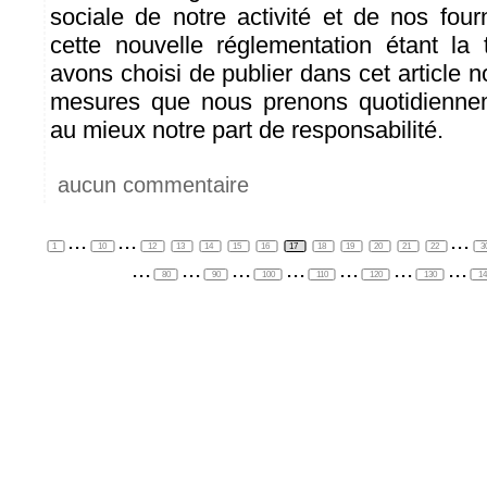
sociale de notre activité et de nos four
cette nouvelle réglementation étant la
avons choisi de publier dans cet article n
mesures que nous prenons quotidienne
au mieux notre part de responsabilité.
aucun commentaire
...
...
...
1
10
12
13
14
15
16
17
18
19
20
21
22
3
...
...
...
...
...
...
...
80
90
100
110
120
130
1