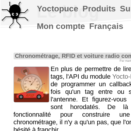
Le blog
Yoctopuce
Produits
Su
Mon compte
Français
Chronométrage, RFID et voiture radio c
Par mar
En plus de permettre de lire
tags, l'API du module
Yocto
de programmer un callbac
fois qu'un tag entre ou
l'antenne. Et figurez-vous
sont horodatés. De là 
fonctionnalité pour construire un
chronométrage, il n'y a qu'un pas, que l'
hésité à franchir.