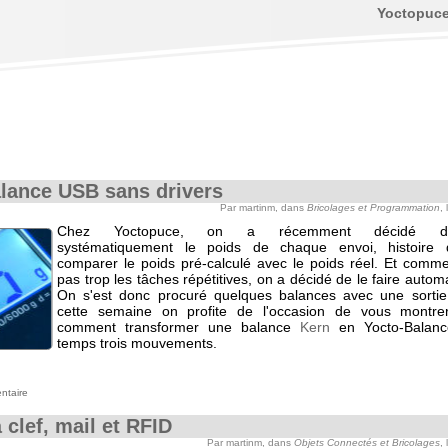
Yoctopuc
lance USB sans drivers
Par martinm, dans
Bricolages et Programmation
,
Chez Yoctopuce, on a récemment décidé d'enr
systématiquement le poids de chaque envoi, histoire 
comparer le poids pré-calculé avec le poids réel. Et comm
pas trop les tâches répétitives, on a décidé de le faire auto
On s'est donc procuré quelques balances avec une sorti
cette semaine on profite de l'occasion de vous montrer
comment transformer une balance
Kern
en Yocto-Balan
temps trois mouvements.
ntaire
 clef, mail et RFID
Par martinm, dans
Objets Connectés et Bricolages
,