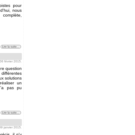
istes pour
d'hui, nous
 complète,
Lire la suite...
 06 février 2015.
re question
 différentes
ux solutions
réaliser un
n'a pas pu
Lire la suite...
 09 janvier 2015.
cis, il n'y