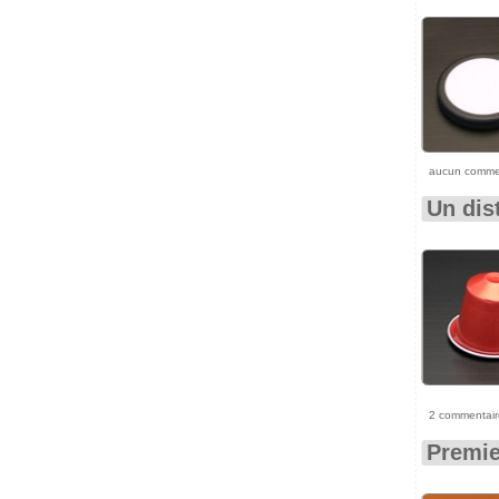
aucun comme
Un dis
2 commentair
Premie