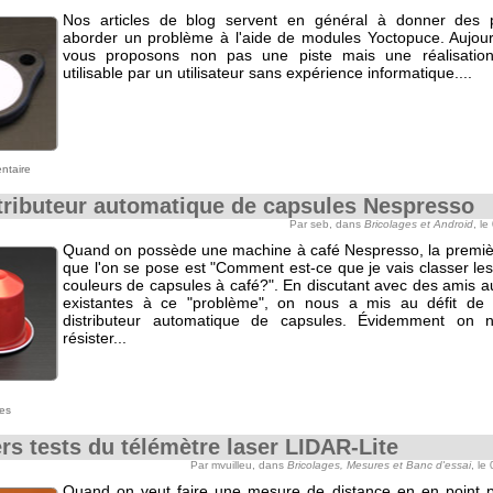
Nos articles de blog servent en général à donner des p
aborder un problème à l'aide de modules Yoctopuce. Aujour
vous proposons non pas une piste mais une réalisation
utilisable par un utilisateur sans expérience informatique....
ntaire
tributeur automatique de capsules Nespresso
Par seb, dans
Bricolages et Android
, le
Quand on possède une machine à café Nespresso, la premiè
que l'on se pose est "Comment est-ce que je vais classer les
couleurs de capsules à café?". En discutant avec des amis a
existantes à ce "problème", on nous a mis au défit de 
distributeur automatique de capsules. Évidemment on 
résister...
es
rs tests du télémètre laser LIDAR-Lite
Par mvuilleu, dans
Bricolages, Mesures et Banc d'essai
, le
Quand on veut faire une mesure de distance en en point pré