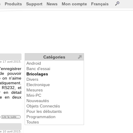
e
Produits
Support
News
Mon compte
Français
Catégories
 le 17 avril 2015.
Android
egistrer
Banc d'essai
de pouvoir
Bricolages
e on n'aime
Divers
matiquement.
Electronique
e RS232, et
Mesures
 en détail
Mini-PC
ce en deux
Nouveautés
Objets Connectés
Pour les débutants
Programmation
Lire la suite...
Toutes
 le 10 avril 2015.