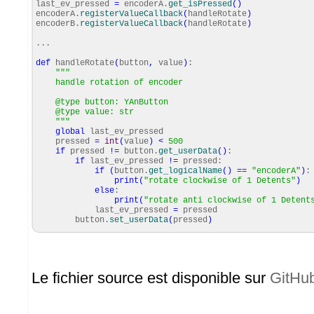
last_ev_pressed
=
encoderA.
get_isPressed
(
)
encoderA.
registerValueCallback
(
handleRotate
)
encoderB.
registerValueCallback
(
handleRotate
)
...
def
handleRotate
(
button
,
value
)
:
"""
handle rotation of encoder
@type button: YAnButton
@type value: str
"""
global
last_ev_pressed
pressed
=
int
(
value
)
<
500
if
pressed
!=
button.
get_userData
(
)
:
if
last_ev_pressed
!=
pressed:
if
(
button.
get_logicalName
(
)
==
"encoderA"
)
:
print
(
"rotate clockwise of 1 Detents"
)
else
:
print
(
"rotate anti clockwise of 1 Detent
last_ev_pressed
=
pressed
button.
set_userData
(
pressed
)
Le fichier source est disponible sur
GitHu