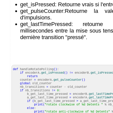
get_isPressed: Retourne vrais si l'ent
get_pulseCounter:Retourne la v
d'impulsions.
get_lastTimePressed: retour
millisecondes entre la mise sous ten
dernière transition "pressé".
def
handleRotatePolling
(
)
:
if
encoderA.
get_isPressed
(
)
!=
encoderB.
get_isPresse
return
counter
=
encoderA.
get_pulseCounter
(
)
global
old_counter
nb_transitions
=
counter - old_counter
if
nb_transitions
!=
0
:
b_get_last_time_pressed
=
encoderB.
get_lastTimeP
a_get_last_time_pressed
=
encoderA.
get_lastTimeP
if
(
b_get_last_time_pressed
>
a_get_last_time_pr
print
(
"rotate clockwise of %d Detents "
% nb_
else
:
print
(
"rotate anti-clockwise of %d Detents"
%