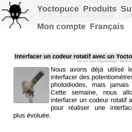
Interfacer 
Yoctopuce
Produits
Su
Mon compte
Français
Interfacer un codeur rotatif avec un Yoct
Par
seb
, dans
Programmation, Electroni
Nous avons déjà utilisé l
interfacer des potentiomètre
photodiodes, mais jamais 
Cette semaine, nous all
interfacer un codeur rotatif
pour réaliser une interf
plus évoluée.