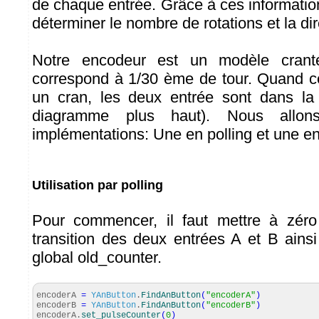
de chaque entrée. Grâce à ces information
déterminer le nombre de rotations et la dir
Notre encodeur est un modèle crant
correspond à 1/30 ème de tour. Quand c
un cran, les deux entrée sont dans la
diagramme plus haut). Nous allon
implémentations: Une en polling et une en
Utilisation par polling
Pour commencer, il faut mettre à zér
transition des deux entrées A et B ainsi
global old_counter.
encoderA
=
YAnButton
.
FindAnButton
(
"encoderA"
)
encoderB
=
YAnButton
.
FindAnButton
(
"encoderB"
)
encoderA.
set_pulseCounter
(
0
)