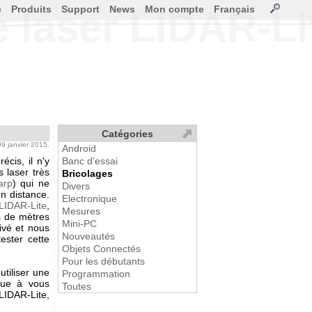
e
Produits
Support
News
Mon compte
Français
e laser LIDAR-Li
Catégories
 09 janvier 2015.
Android
cis, il n'y
Banc d'essai
s laser très
Bricolages
arp
) qui ne
Divers
n distance.
Electronique
LIDAR-Lite
,
Mesures
s de mètres
Mini-PC
ivé et nous
Nouveautés
ester cette
Objets Connectés
Pour les débutants
utiliser une
Programmation
que à vous
Toutes
 LIDAR-Lite,