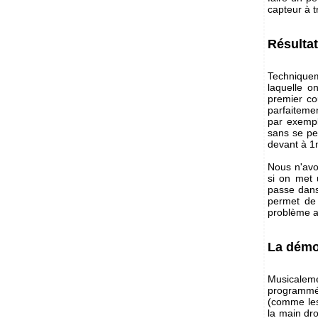
capteur à t
Résultat
Techniquem
laquelle on
premier co
parfaitemen
par exempl
sans se per
devant à 1
Nous n'avo
si on met 
passe dans
permet de 
problème av
La démo
Musicalem
programmé 
(comme les
la main dro