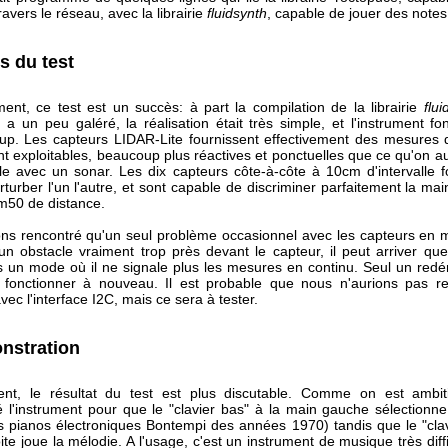
ravers le réseau, avec la librairie
fluidsynth
, capable de jouer des notes
s du test
ent, ce test est un succès: à part la compilation de la librairie
flui
 a un peu galéré, la réalisation était très simple, et l'instrument f
up. Les capteurs LIDAR-Lite fournissent effectivement des mesures 
t exploitables, beaucoup plus réactives et ponctuelles que ce qu'on a
e avec un sonar. Les dix capteurs côte-à-côte à 10cm d'intervalle f
turber l'un l'autre, et sont capable de discriminer parfaitement la ma
m50 de distance.
ns rencontré qu'un seul problème occasionnel avec les capteurs e
un obstacle vraiment trop près devant le capteur, il peut arriver que
 un mode où il ne signale plus les mesures en continu. Seul un redé
fonctionner à nouveau. Il est probable que nous n'aurions pas r
ec l'interface I2C, mais ce sera à tester.
nstration
ent, le résultat du test est plus discutable. Comme on est ambit
l'instrument pour que le "clavier bas" à la main gauche sélectionne
 pianos électroniques Bontempi des années 1970) tandis que le "clav
ite joue la mélodie. A l'usage, c'est un instrument de musique très diffi