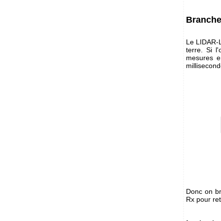
Branch
Le LIDAR-Li
terre. Si l
mesures en
millisecon
Donc on br
Rx pour ret