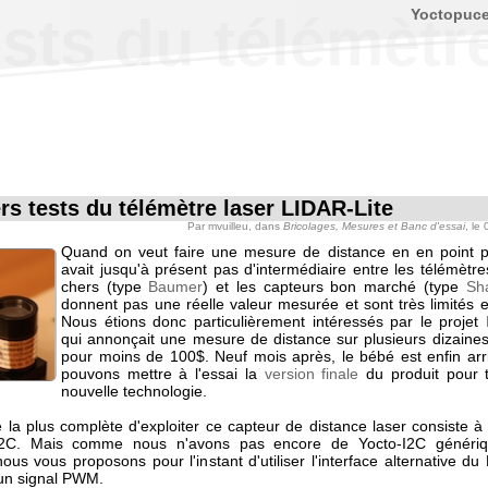
Yoctopuc
sts du télémètr
rs tests du télémètre laser LIDAR-Lite
Par
mvuilleu
, dans
Bricolages, Mesures et Banc d'essai
, le
Quand on veut faire une mesure de distance en en point pré
avait jusqu'à présent pas d'intermédiaire entre les télémètre
chers (type
Baumer
) et les capteurs bon marché (type
Sh
donnent pas une réelle valeur mesurée et sont très limités e
Nous étions donc particulièrement intéressés par le projet
qui annonçait une mesure de distance sur plusieurs dizaine
pour moins de 100$. Neuf mois après, le bébé est enfin arr
pouvons mettre à l'essai la
version finale
du produit pour t
nouvelle technologie.
la plus complète d'exploiter ce capteur de distance laser consiste à 
 I2C. Mais comme nous n'avons pas encore de Yocto-I2C généri
ous vous proposons pour l'instant d'utiliser l'interface alternative du
un signal PWM.