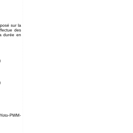
pposé sur la
effectue des
la durée en
e Yoto-PWM-