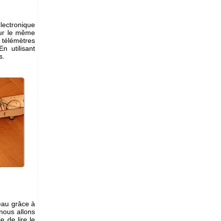
lectronique
Sur le même
 télémètres
n utilisant
s.
eau grâce à
nous allons
e de lire le