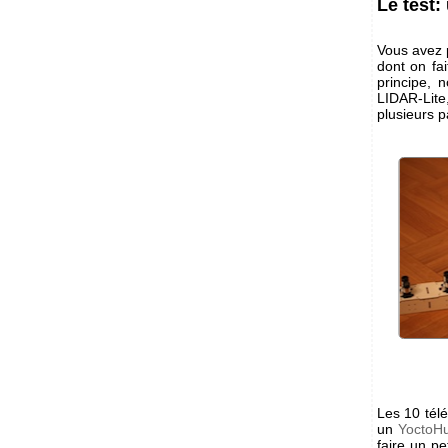
Le test:
Vous avez 
dont on fa
principe, 
LIDAR-Lite
plusieurs p
Les 10 tél
un
YoctoHu
faire un pe