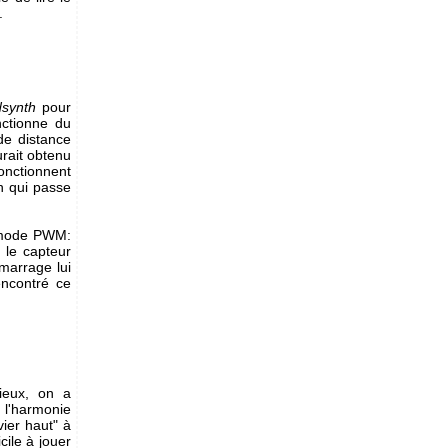
.
dsynth
pour
onctionne du
de distance
urait obtenu
onctionnent
in qui passe
n mode PWM:
 le capteur
marrage lui
encontré ce
ieux, on a
 l'harmonie
ier haut" à
cile à jouer