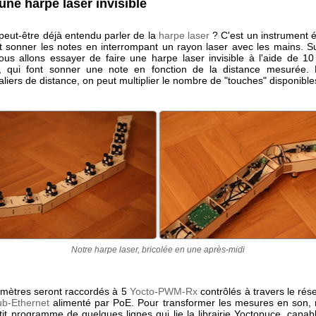
 une harpe laser invisible
peut-être déjà entendu parler de la
harpe laser
? C'est un instrument é
it sonner les notes en interrompant un rayon laser avec les mains. 
nous allons essayer de faire une harpe laser invisible à l'aide de 10
, qui font sonner une note en fonction de la distance mesurée. E
aliers de distance, on peut multiplier le nombre de "touches" disponible
Notre harpe laser, bricolée en une après-midi
émètres seront raccordés à 5
Yocto-PWM-Rx
contrôlés à travers le rés
b-Ethernet
alimenté par PoE. Pour transformer les mesures en son, 
tit programme de quelques lignes qui lie la librairie Yoctopuce, capabl