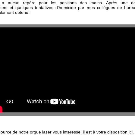
y a aucun repère pour les positions des mains. Après une de
ment et quelques tentatives d'homicide par mes collègues de burea
nalement obtenu:
source de notre orgue laser vous intéresse, il est à votre disposition
ici
.