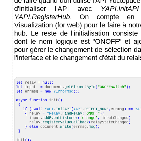
de faire quand don utilise l'API Yoctopuce.
d'initialiser l'API avec
YAPI.InitAPI
YAPI.RegisterHub
. On compte en e
Visualization (for web) pour le faire à not
hub. Le reste de l'initialisation consiste
dont le nom logique est "ONOFF" et ajo
pour gérer le changement de sélection d
l'interface et le changement d'état du relai
let
relay
=
null
;
let
input
=
document.
getElementById
(
"ONOFFswitch"
)
;
let
errmsg
=
new
YErrorMsg
(
)
;
async
function
init
(
)
{
if
(
await
YAPI
.
InitAPI
(
YAPI
.
DETECT_NONE
,
errmsg
)
==
YA
{
relay
=
YRelay
.
FindRelay
(
"ONOFF"
)
;
input.
addEventListener
(
'change'
,
inputChanged
)
relay.
registerValueCallback
(
relayStateChanged
)
}
else
document.
write
(
errmsg.
msg
)
;
}
init
(
)
;