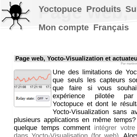
Page web, Y
Yoctopuce
Produits
Su
Mon compte
Français
Page web, Yocto-Visualization et actuate
Par
martin
Une des limitations de Yoct
que seuls les capteurs so
que faire si vous souhait
expérience pilotée par
Yoctopuce et dont le résult
Yocto-Visualization sans av
plusieurs applications en même temps? 
quelque temps comment
intégrer vot
dans Yocto-Visualisation (for web)
. Alo