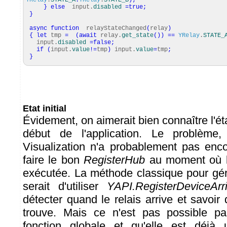
YRelay
.
STATE_A
:
YRelay
.
STATE_B
)
;
}
else
input.
disabled
=
true
;
}
async
function
relayStateChanged
(
relay
)
{
let
tmp
=
(
await
relay.
get_state
(
)
)
==
YRelay
.
STATE_
input.
disabled
=
false
;
if
(
input.
value
!=
tmp
)
input.
value
=
tmp
;
}
Etat initial
Évidement, on aimerait bien connaître l'état
début de l'application. Le problème,
Visualization n'a probablement pas enc
faire le bon
RegisterHub
au moment où l
exécutée. La méthode classique pour gé
serait d'utiliser
YAPI.RegisterDeviceArri
détecter quand le relais arrive et savoir 
trouve. Mais ce n'est pas possible p
fonction globale et qu'elle est déjà u