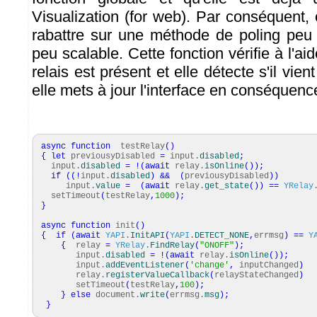
Visualization (for web). Par conséquent,
rabattre sur une méthode de poling peu 
peu scalable. Cette fonction vérifie à l'a
relais est présent et elle détecte s'il vient
elle mets à jour l'interface en conséquenc
async
function
testRelay
(
)
{
let
previousyDisabled
=
input.
disabled
;
input.
disabled
=
!
(
await
relay.
isOnline
(
)
)
;
if
(
(
!
input.
disabled
)
&&
(
previousyDisabled
)
)
input.
value
=
(
await
relay.
get_state
(
)
)
==
YRelay
setTimeout
(
testRelay
,
1000
)
;
}
async
function
init
(
)
{
if
(
await
YAPI
.
InitAPI
(
YAPI
.
DETECT_NONE
,
errmsg
)
==
Y
{
relay
=
YRelay
.
FindRelay
(
"ONOFF"
)
;
input.
disabled
=
!
(
await
relay.
isOnline
(
)
)
;
input.
addEventListener
(
'change'
,
inputChanged
)
relay.
registerValueCallback
(
relayStateChanged
)
setTimeout
(
testRelay
,
100
)
;
}
else
document.
write
(
errmsg.
msg
)
;
}