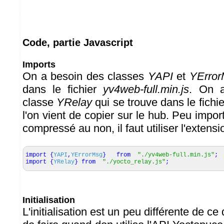
Code, partie Javascript
Imports
On a besoin des classes
YAPI
et
YError
dans le fichier
yv4web-full.min.js
. On a
classe
YRelay
qui se trouve dans le fichi
l'on vient de copier sur le hub. Peu import
compressé au non, il faut utiliser l'extens
import
{
YAPI
,
YErrorMsg
}
from
"./yv4web-full.min.js"
;
import
{
YRelay
}
from
"./yocto_relay.js"
;
Initialisation
L'initialisation est un peu différente de ce 