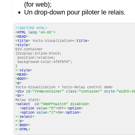
(for web);
Un drop-down pour piloter le relais.
<!DOCTYPE HTML>
<
HTML
lang
=
'en-US'
>
<
HEAD
>
<
title
>
Yocto-Visualization
<
/
title
>
<
style
>
DIV.container
{display:inline-block;
position:relative;
background-color:#f8f8f8";
}
<
/
style
>
<
HEAD
>
<
BODY
>
<
p
>
Yocto-Visualization + Yocto-Relay control demo
<
div
id
=
"YV4Wcontainer"
class
=
"container"
style
=
"width:4
<
br
>
Relay state:
<
select
id
=
"ONOFFswitch"
disabled>
<
option
value
=
"0"
>
OFF
<
/
option
>
<
option
value
=
"1"
>
ON
<
/
option
>
<
/
select
>
<
/
p
>
<
/
BODY
>
<
/
HTML
>