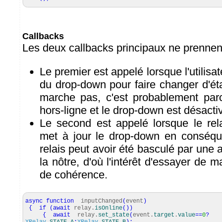
Callbacks
Les deux callbacks principaux ne prennent
Le premier est appelé lorsque l'utilisa
du drop-down pour faire changer d'état
marche pas, c'est probablement parc
hors-ligne et le drop-down est désacti
Le second est appelé lorsque le rela
met à jour le drop-down en conséqu
relais peut avoir été basculé par une 
la nôtre, d'où l'intérêt d'essayer de 
de cohérence.
async
function
inputChanged
(
event
)
{
if
(
await
relay.
isOnline
(
)
)
{
await
relay.
set_state
(
event.
target
.
value
==
0
?