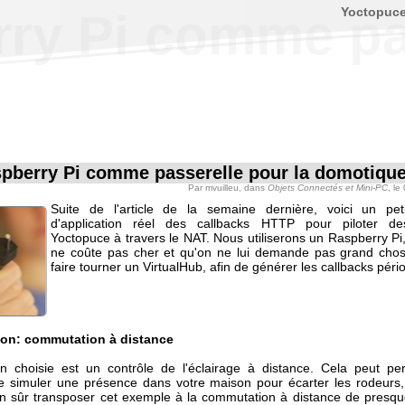
Yoctopuc
ry Pi comme pa
pberry Pi comme passerelle pour la domotiqu
Par
mvuilleu
, dans
Objets Connectés et Mini-PC
, le
Suite de l'article de la semaine dernière, voici un pet
d'application réel des callbacks HTTP pour piloter d
Yoctopuce à travers le NAT. Nous utiliserons un Raspberry Pi,
ne coûte pas cher et qu'on ne lui demande pas grand chos
faire tourner un VirtualHub, afin de générer les callbacks péri
tion: commutation à distance
ion choisie est un contrôle de l'éclairage à distance. Cela peut pe
 simuler une présence dans votre maison pour écarter les rodeurs
n sûr transposer cet exemple à la commutation à distance de presqu