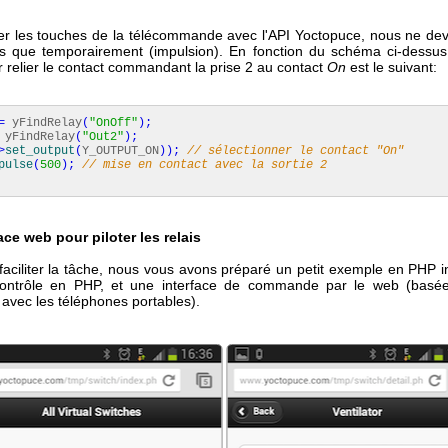
er les touches de la télécommande avec l'API Yoctopuce, nous ne de
ts que temporairement (impulsion). En fonction du schéma ci-dessus
ur relier le contact commandant la prise 2 au contact
On
est le suivant:
=
yFindRelay
(
"OnOff"
)
;
yFindRelay
(
"Out2"
)
;
>
set_output
(
Y_OUTPUT_ON
)
)
;
// sélectionner le contact "On"
pulse
(
500
)
;
// mise en contact avec la sortie 2
ace web pour piloter les relais
faciliter la tâche, nous vous avons préparé un petit exemple en PHP i
ontrôle en PHP, et une interface de commande par le web (basée
avec les téléphones portables).