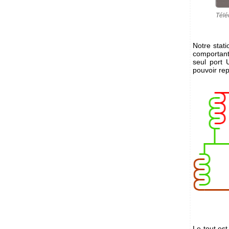
Télé
Notre stat
comportant
seul port 
pouvoir re
Le tout es