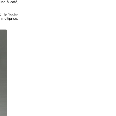
ine à café,
ûr le
Yocto-
 multiprise: