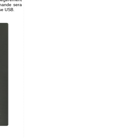
mmande sera
se USB.