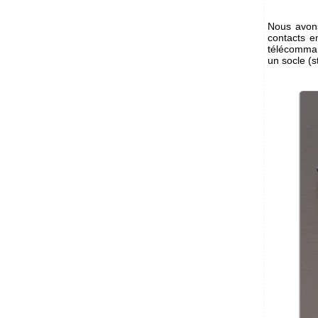
Nous avons
contacts e
télécomman
un socle (