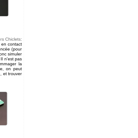
ers Chiclets
:
 en contact
oncée (pour
onc simuler
Il n'est pas
dommager la
ue, on peut
, et trouver