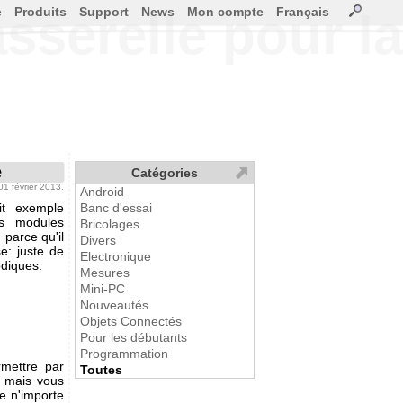
e
Produits
Support
News
Mon compte
Français
sserelle pour l
e
Catégories
 01 février 2013.
Android
it exemple
Banc d'essai
es modules
Bricolages
 parce qu'il
Divers
e: juste de
Electronique
odiques.
Mesures
Mini-PC
Nouveautés
Objets Connectés
Pour les débutants
Programmation
rmettre par
Toutes
, mais vous
e n'importe