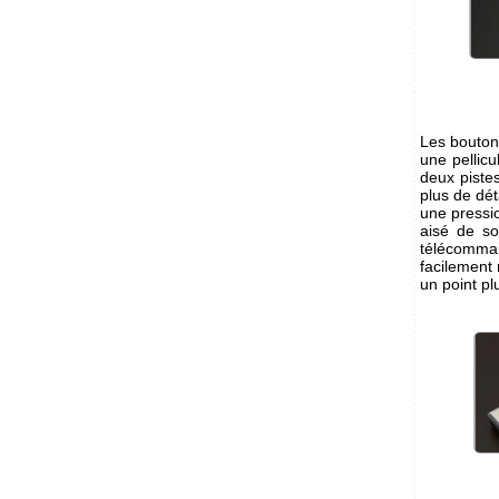
Les bouton
une pellic
deux piste
plus de dét
une pressio
aisé de so
télécomman
facilement 
un point pl