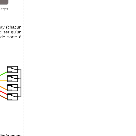
perçu
lay
(chacun
liser qu'un
 de sorte à
 légèrement