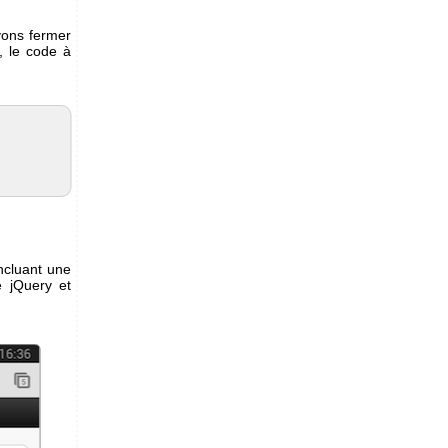
vons fermer
, le code à
ncluant une
 jQuery et