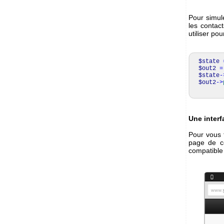
Pour simul
les contac
utiliser po
$state
$out2
=
$state
-
$out2
->
Une interf
Pour vous 
page de c
compatible 