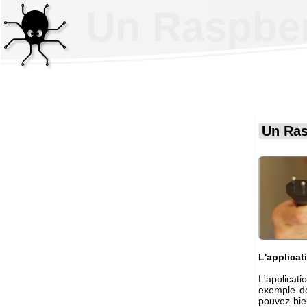
Un Raspber
Un Ras
L'applica
L'applicat
exemple de
pouvez bie