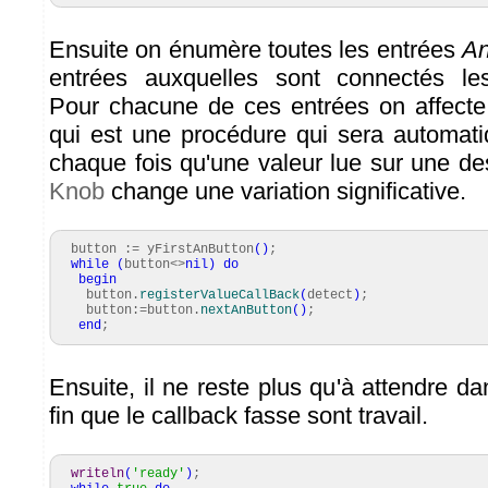
Ensuite on énumère toutes les entrées
An
entrées auxquelles sont connectés les 
Pour chacune de ces entrées on affect
qui est une procédure qui sera automat
chaque fois qu'une valeur lue sur une d
Knob
change une variation significative.
button := yFirstAnButton
(
)
;
while
(
button<>
nil
)
do
begin
button.
registerValueCallBack
(
detect
)
;
button:=button.
nextAnButton
(
)
;
end
;
Ensuite, il ne reste plus qu'à attendre 
fin que le callback fasse sont travail.
writeln
(
'ready'
)
;