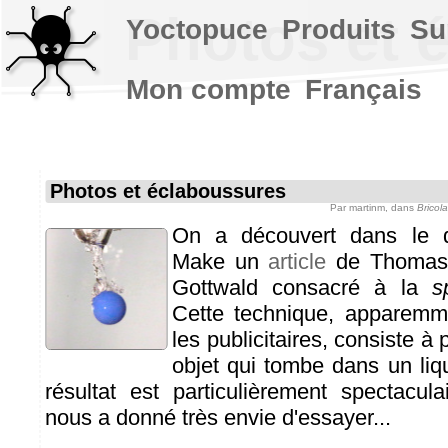
Photos et 
Yoctopuce
Produits
Su
Mon compte
Français
Photos et éclaboussures
Par
martinm
, dans
Bricol
On a découvert dans le 
Make un
article
de Thomas 
Gottwald consacré à la
s
Cette technique, apparemme
les publicitaires, consiste à
objet qui tombe dans un liqu
résultat est particulièrement spectacul
nous a donné très envie d'essayer...