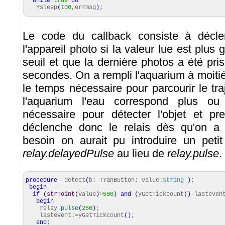
while
true
do
Ysleep
(
100
,errmsg
)
;
Le code du callback consiste à décle
l'appareil photo si la valeur lue est plus 
seuil et que la dernière photos a été pris
secondes. On a rempli l'aquarium à moitié,
le temps nécessaire pour parcourir le tra
l'aquarium l'eau correspond plus o
nécessaire pour détecter l'objet et pr
déclenche donc le relais dès qu'on a d
besoin on aurait pu introduire un petit 
relay.delayedPulse
au lieu de
relay.pulse
.
procedure
detect
(
b: TYanButton; value:
string
)
;
begin
if
(
strToint
(
value
)
>
500
)
and
(
yGetTickcount
(
)
-lasteven
begin
relay.
pulse
(
250
)
;
lastevent:=yGetTickcount
(
)
;
end
;