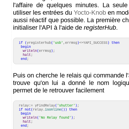
l'affaire de quelques minutes. La seul
utiliser les entrées du
Yocto-Knob
en mode
aussi réactif que possible. La première ch
initialiser l'API à l'aide de
registerHub
.
if
(
yregisterhub
(
'usb'
,errmsg
)
<>YAPI_SUCCESS
)
then
begin
writeln
(
errmsg
)
;
halt
;
end
;
Puis on cherche le relais qui commande l'a
trouve qu'on lui a donné le nom logiqu
permet de le retrouver facilement
relay:= yFindRelay
(
'shutter'
)
;
if
not
(
relay.
isonline
(
)
)
then
begin
writeln
(
'No Relay found'
)
;
halt
;
end
;