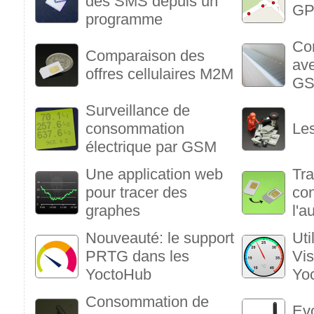
des SMS depuis un
G
programme
Con
Comparaison des
av
offres cellulaires M2M
GS
Surveillance de
consommation
Le
électrique par GSM
Une application web
Tra
pour tracer des
con
graphes
l'a
Nouveauté: le support
Uti
PRTG dans les
Vis
YoctoHub
Yo
Consommation de
Evo