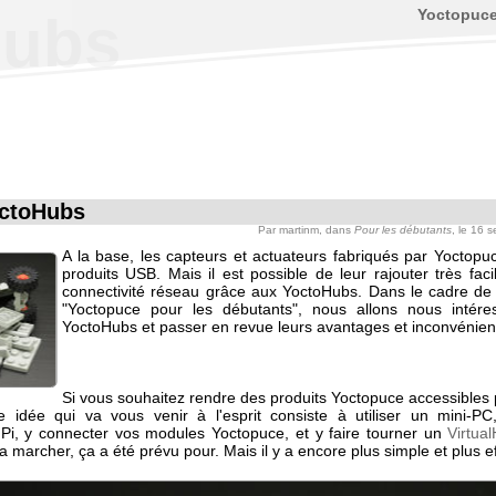
Yoctopuc
Hubs
ctoHubs
Par
martinm
, dans
Pour les débutants
, le 16 
A la base, les capteurs et actuateurs fabriqués par Yoctopu
produits USB. Mais il est possible de leur rajouter très fac
connectivité réseau grâce aux YoctoHubs. Dans le cadre de 
"Yoctopuce pour les débutants", nous allons nous intére
YoctoHubs et passer en revue leurs avantages et inconvénien
Si vous souhaitez rendre des produits Yoctopuce accessibles 
e idée qui va vous venir à l'esprit consiste à utiliser un mini-P
Pi, y connecter vos modules Yoctopuce, et y faire tourner un
Virtua
a marcher, ça a été prévu pour. Mais il y a encore plus simple et plus ef