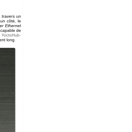
 travers un
un côté, le
er Ethernet
 capable de
n
YoctoHub-
ent long.