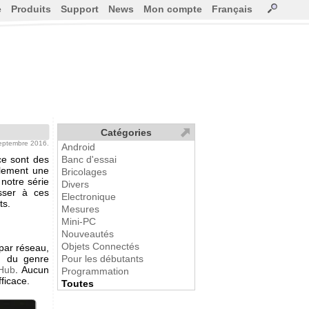
e
Produits
Support
News
Mon compte
Français
Catégories
septembre 2016.
Android
ce sont des
Banc d'essai
ilement une
Bricolages
notre série
Divers
sser à ces
Electronique
ts.
Mesures
Mini-PC
Nouveautés
Objets Connectés
par réseau,
C, du genre
Pour les débutants
lHub
. Aucun
Programmation
ficace.
Toutes