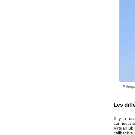
Fabrique
Les dif
Il y a es
connectivit
VirtualHub
callback su