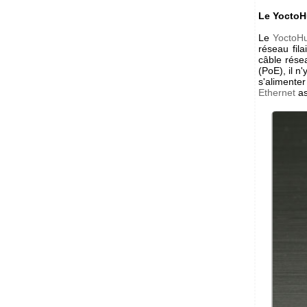
Le YoctoH
Le
YoctoHu
réseau fil
câble résea
(PoE), il n
s'alimente
Ethernet
as