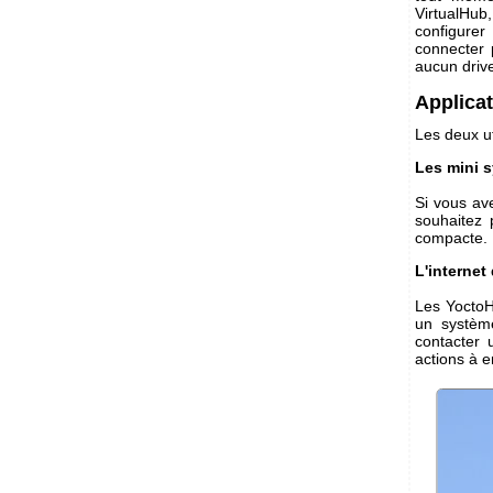
VirtualHub
configurer
connecter 
aucun drive
Applica
Les deux ut
Les mini 
Si vous av
souhaitez 
compacte.
L'internet
Les YoctoH
un systèm
contacter 
actions à e