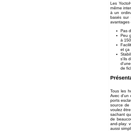
Les YoctoHu
même inter
à un ordin
basés sur 
avantages 
Pas d
Peu g
à 15
Facili
et ça
Stabi
s'ils
d'une
de fi
Présent
Tous les h
Avec d'un c
ports escl
source de 
voulez être
sachant qu
de beaucou
and-play: 
aussi simp