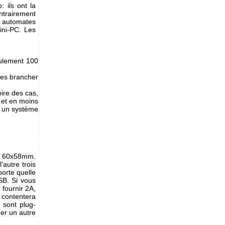
: ils ont la
ntrairement
s automates
ini-PC. Les
eulement 100
 les brancher
pire des cas,
n et en moins
t un système
de 60x58mm.
'autre trois
orte quelle
SB. Si vous
 fournir 2A,
 contentera
 sont plug-
er un autre