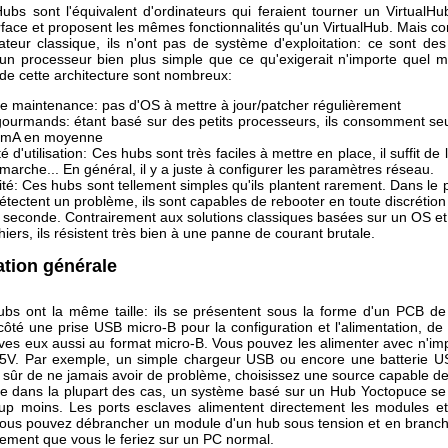
bs sont l'équivalent d'ordinateurs qui feraient tourner un VirtualHub
face et proposent les mêmes fonctionnalités qu'un VirtualHub. Mais co
ateur classique, ils n'ont pas de système d'exploitation: ce sont de
un processeur bien plus simple que ce qu'exigerait n'importe quel m
de cette architecture sont nombreux:
e maintenance: pas d'OS à mettre à jour/patcher régulièrement
ourmands: étant basé sur des petits processeurs, ils consomment s
0mA en moyenne
té d'utilisation: Ces hubs sont très faciles à mettre en place, il suffit de
 marche... En général, il y a juste à configurer les paramètres réseau.
lité: Ces hubs sont tellement simples qu'ils plantent rarement. Dans le 
 détectent un problème, ils sont capables de rebooter en toute discrétio
 seconde. Contrairement aux solutions classiques basées sur un OS e
chiers, ils résistent très bien à une panne de courant brutale.
ation générale
ubs ont la même taille: ils se présentent sous la forme d'un PCB 
ôté une prise USB micro-B pour la configuration et l'alimentation, de l
aves eux aussi au format micro-B. Vous pouvez les alimenter avec n'imp
5V. Par exemple, un simple chargeur USB ou encore une batterie U
 sûr de ne jamais avoir de problème, choisissez une source capable de
e dans la plupart des cas, un système basé sur un Hub Yoctopuce se
p moins. Les ports esclaves alimentent directement les modules et
vous pouvez débrancher un module d'un hub sous tension et en branch
lement que vous le feriez sur un PC normal.