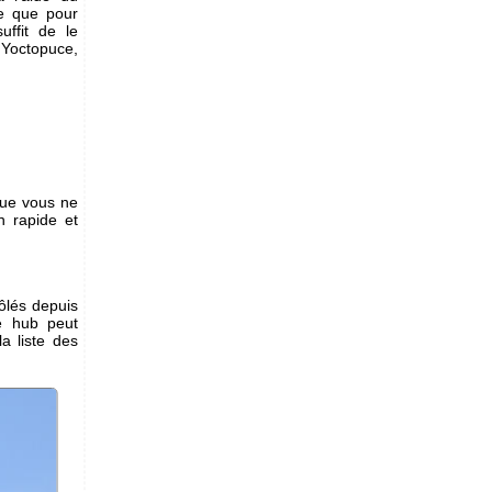
ie que pour
uffit de le
 Yoctopuce,
que vous ne
n rapide et
ôlés depuis
e hub peut
a liste des