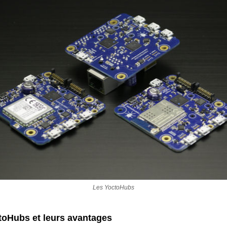
Les YoctoHubs
toHubs et leurs avantages