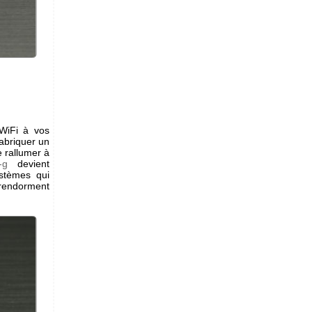
 WiFi à vos
fabriquer un
e rallumer à
-g
devient
ystèmes qui
e rendorment