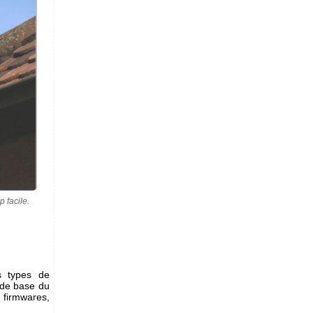
p facile.
s types de
s de base du
 firmwares,