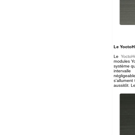
Le YoctoH
Le
YoctoH
modules Yoc
système qui
intervall
négligeabl
s'allument 
aussitôt. 