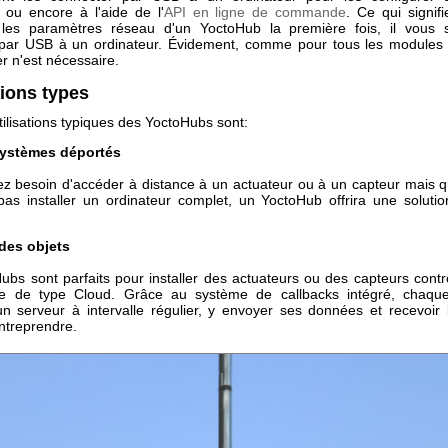
, ou encore à l'aide de l'
API en ligne de commande
. Ce qui signif
 les paramètres réseau d'un YoctoHub la première fois, il vous s
par USB à un ordinateur. Évidement, comme pour tous les modules
r n'est nécessaire.
tions types
ilisations typiques des YoctoHubs sont:
systèmes déportés
ez besoin d'accéder à distance à un actuateur ou à un capteur mais 
pas installer un ordinateur complet, un YoctoHub offrira une solutio
 des objets
ubs sont parfaits pour installer des actuateurs ou des capteurs contr
e de type Cloud. Grâce au système de callbacks intégré, chaqu
un serveur à intervalle régulier, y envoyer ses données et recevoir l
ntreprendre.