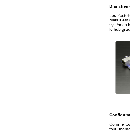
Branchem
Les YoctoH
Mais il est
systèmes b
le hub grâ
Configura
Comme tous
tout mome