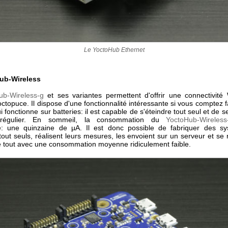
Le YoctoHub Ethernet
ub-Wireless
ub-Wireless-g
et ses variantes permettent d'offrir une connectivité
topuce. Il dispose d'une fonctionnalité intéressante si vous comptez 
 fonctionne sur batteries: il est capable de s'éteindre tout seul et de s
e régulier. En sommeil, la consommation du
YoctoHub-Wireless
e: une quinzaine de µA. Il est donc possible de fabriquer des s
tout seuls, réalisent leurs mesures, les envoient sur un serveur et s
Le tout avec une consommation moyenne ridiculement faible.