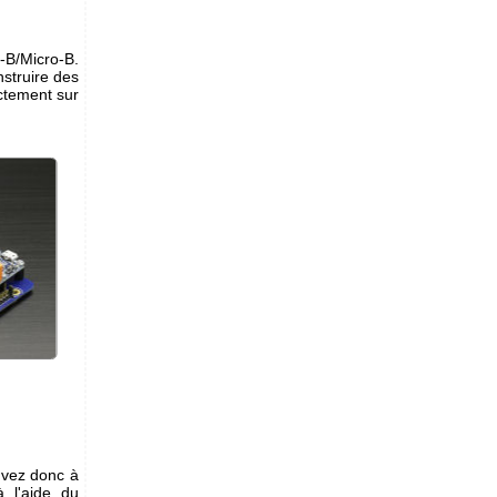
-B/Micro-B.
struire des
ctement sur
uvez donc à
 l'aide du