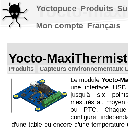
Yocto-maxi
Yoctopuce
Produits
Su
Mon compte
Français
Yocto-MaxiThermist
Produits
Capteurs environnementaux 
Le module
Yocto-Ma
une interface USB 
jusqu'à six poin
mesurés au moyen 
ou PTC. Chaque 
configuré indépe
d'une table ou encore d'une température 