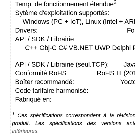
2
Temp. de fonctionnement étendue
:
Sytème d'exploitation supportés:
Windows (PC + IoT), Linux (Intel + A
Drivers:
Fo
API / SDK / Librairie:
C++ Obj-C C# VB.NET UWP Delphi P
API / SDK / Librairie (seul.TCP):
Jav
Conformité RoHS:
RoHS III (2
Boîter recommandé:
Yoct
Code tarifaire harmonisé:
Fabriqué en:
1
Ces spécifications correspondent à la révision
produit. Les spécifications des versions an
inférieures
.