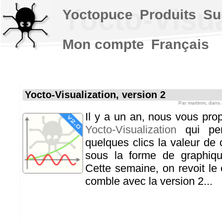
Yocto-Visua
Yoctopuce
Produits
Su
Mon compte
Français
Yocto-Visualization, version 2
Par
martinm
, dans
Il y a un an, nous vous prop
Yocto-Visualization
qui per
quelques clics la valeur de
sous la forme de graphiqu
Cette semaine, on revoit le
comble avec la version 2...