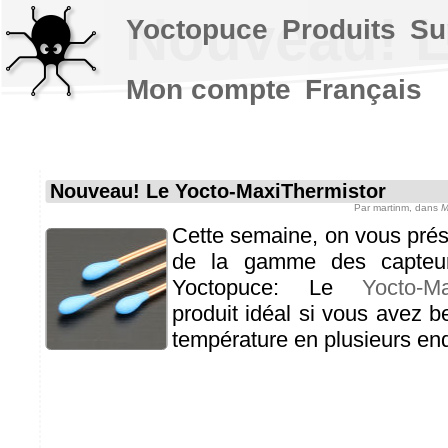
Nouveau! L
Yoctopuce
Produits
Su
Mon compte
Français
Nouveau! Le Yocto-MaxiThermistor
Par
martinm
, dans
M
Cette semaine, on vous prése
de la gamme des capteur
Yoctopuce: Le
Yocto-Ma
produit idéal si vous avez b
température en plusieurs end