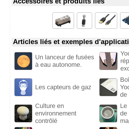
Accessoires et produits liés
Articles liés et exemples d'applicat
Yo
Un lanceur de fusées
ré
à eau autonome.
ex
Boî
Les capteurs de gaz
Yoc
de 
Culture en
Le
environnement
de 
contrôlé
ma