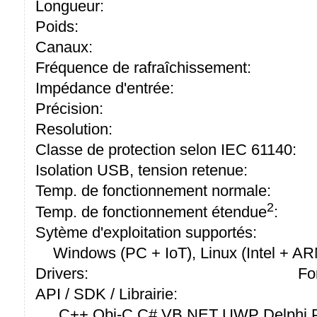
Longueur:
Poids:
Canaux:
Fréquence de rafraîchissement:
Impédance d'entrée:
Précision:
Resolution:
Classe de protection selon IEC 61140:
Isolation USB, tension retenue:
Temp. de fonctionnement normale:
2
Temp. de fonctionnement étendue
:
Sytème d'exploitation supportés:
Windows (PC + IoT), Linux (Intel + A
Drivers:
Fo
API / SDK / Librairie:
C++ Obj-C C# VB.NET UWP Delphi P