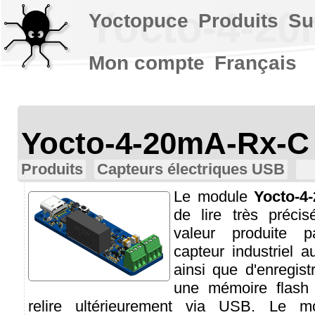
Yocto-4-20
Yoctopuce
Produits
Su
Mon compte
Français
Yocto-4-20mA-Rx-C
Produits
Capteurs électriques USB
Le module
Yocto-4
de lire très préc
valeur produite p
capteur industriel 
ainsi que d'enregis
une mémoire flash 
relire ultérieurement via USB. Le m