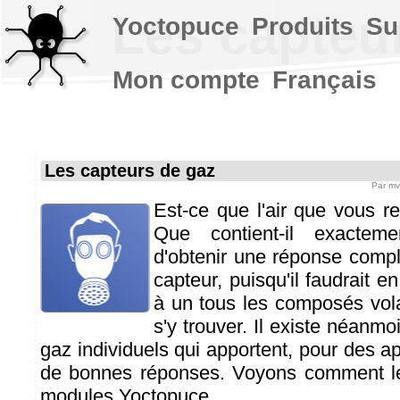
Les capteu
Yoctopuce
Produits
Su
Mon compte
Français
Les capteurs de gaz
Par
mv
Est-ce que l'air que vous re
Que contient-il exactem
d'obtenir une réponse comp
capteur, puisqu'il faudrait e
à un tous les composés volat
s'y trouver. Il existe néanm
gaz individuels qui apportent, pour des ap
de bonnes réponses. Voyons comment les
modules Yoctopuce.