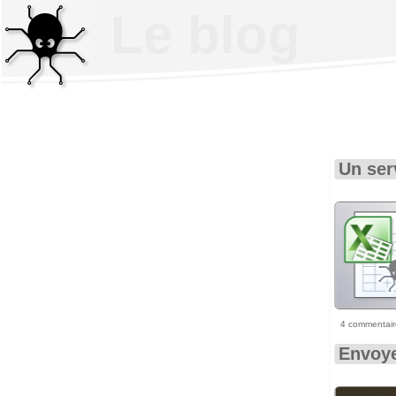
Le blog
Un ser
4 commentair
Envoye