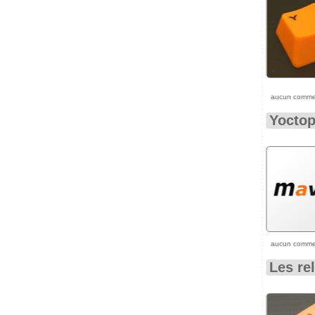
aucun comme
Yoctop
aucun comme
Les re