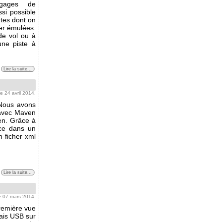
ngages de
si possible
ntes dont on
er émulées.
de vol ou à
une piste à
Lire la suite...
 le 24 avril 2014.
 Nous avons
 avec Maven
ven. Grâce à
puce dans un
 ficher xml
Lire la suite...
le 07 mars 2014.
remière vue
lais USB sur