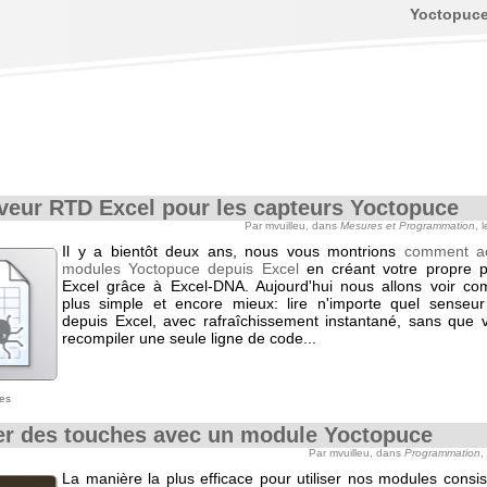
Yoctopuc
veur RTD Excel pour les capteurs Yoctopuce
Par mvuilleu, dans
Mesures et Programmation
, 
Il y a bientôt deux ans, nous vous montrions
comment a
modules Yoctopuce depuis Excel
en créant votre propre p
Excel grâce à Excel-DNA. Aujourd'hui nous allons voir co
plus simple et encore mieux: lire n'importe quel senseu
depuis Excel, avec rafraîchissement instantané, sans que 
recompiler une seule ligne de code...
es
r des touches avec un module Yoctopuce
Par mvuilleu, dans
Programmation
,
La manière la plus efficace pour utiliser nos modules consist