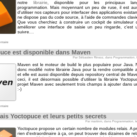
notre
librairie
, disponible pour les principaux la
programmation. Mais moyennant un peu de ruse, il est aus
d'utiliser nos capteurs pour interfacer des applications exista
ne dispose pas du code source, à l'aide de commandes clavi
Que vous cherchiez à construire un cockpit de simulateur 
améliorer une interface de saisie un peu ringarde, c'est 
suivre....
ntaire
uce est disponible dans Maven
Par Sébastien Rinsoz, dans
Programmation
,
Maven est le moteur de build le plus populaire pour Java.
donc modifié notre librairie Java pour la rendre compatible
et elle est aussi disponible depuis repository central de Ma
ceci, il est désormais possible d'utiliser la librairie Yocto
projet Maven avec seulement trois champs à ajouter dans un
:-)
ntaire
lais Yoctopuce et leurs petits secrets
Par martinm, dans
Programmation
, 
Yoctopuce propose un certain nombre de modules relais. A p
rien d'extraordinaire à ça, on peut trouver des dizaines de re