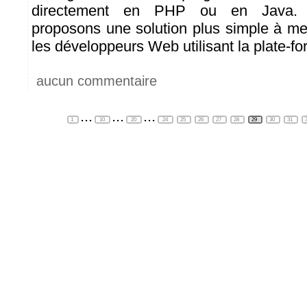
directement en PHP ou en Java. A
proposons une solution plus simple à me
les développeurs Web utilisant la plate-
aucun commentaire
...
...
...
1
10
20
24
25
26
27
28
29
30
31