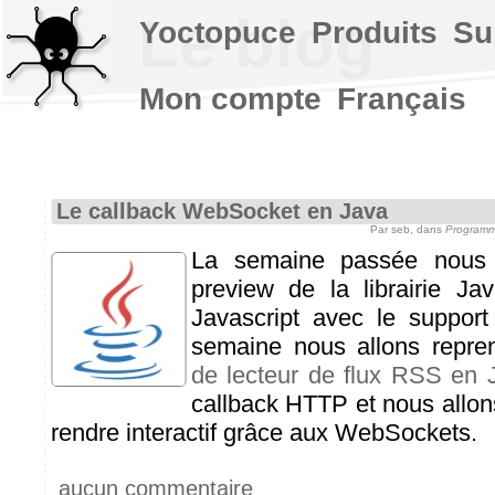
Le blog
Yoctopuce
Produits
Su
Mon compte
Français
Le callback WebSocket en Java
Par seb, dans
Programm
La semaine passée nous 
preview de la librairie Jav
Javascript avec le suppor
semaine nous allons repr
de lecteur de flux RSS en 
callback HTTP et nous allons
rendre interactif grâce aux WebSockets.
aucun commentaire