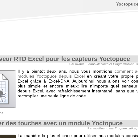
Yoctopuc
veur RTD Excel pour les capteurs Yoctopuce
Par mvuilleu, dans
Mesures et Programmation
, 
Il y a bientôt deux ans, nous vous montrions
comment a
modules Yoctopuce depuis Excel
en créant votre propre p
Excel grâce à Excel-DNA. Aujourd'hui nous allons voir co
plus simple et encore mieux: lire n'importe quel senseu
depuis Excel, avec rafraîchissement instantané, sans que 
recompiler une seule ligne de code...
es
r des touches avec un module Yoctopuce
Par mvuilleu, dans
Programmation
,
La manière la plus efficace pour utiliser nos modules consist