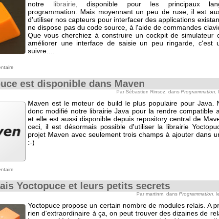
notre
librairie
, disponible pour les principaux la
programmation. Mais moyennant un peu de ruse, il est aus
d'utiliser nos capteurs pour interfacer des applications exista
ne dispose pas du code source, à l'aide de commandes clavi
Que vous cherchiez à construire un cockpit de simulateur 
améliorer une interface de saisie un peu ringarde, c'est 
suivre....
ntaire
uce est disponible dans Maven
Par Sébastien Rinsoz, dans
Programmation
,
Maven est le moteur de build le plus populaire pour Java.
donc modifié notre librairie Java pour la rendre compatible
et elle est aussi disponible depuis repository central de Ma
ceci, il est désormais possible d'utiliser la librairie Yocto
projet Maven avec seulement trois champs à ajouter dans un
:-)
ntaire
lais Yoctopuce et leurs petits secrets
Par martinm, dans
Programmation
, 
Yoctopuce propose un certain nombre de modules relais. A p
rien d'extraordinaire à ça, on peut trouver des dizaines de re