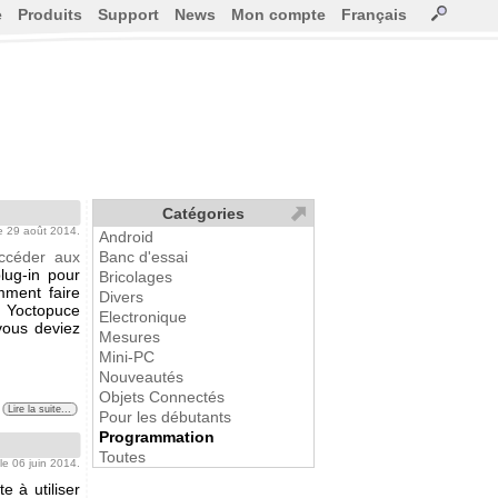
e
Produits
Support
News
Mon compte
Français
Catégories
le 29 août 2014.
Android
ccéder aux
Banc d'essai
lug-in pour
Bricolages
mment faire
Divers
r Yoctopuce
Electronique
vous deviez
Mesures
Mini-PC
Nouveautés
Objets Connectés
Lire la suite...
Pour les débutants
Programmation
Toutes
 le 06 juin 2014.
e à utiliser