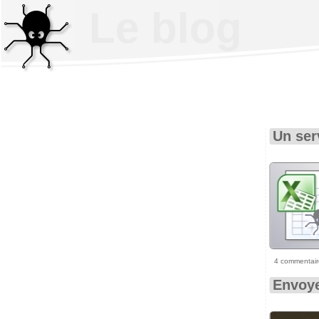
Le blog
Un ser
4 commentair
Envoye