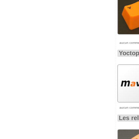
aucun comme
Yoctop
aucun comme
Les re