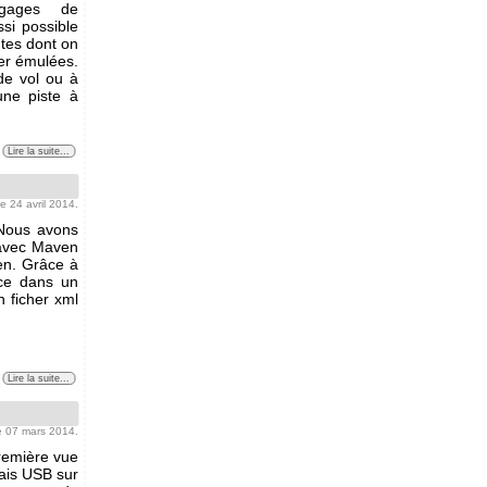
ngages de
si possible
ntes dont on
er émulées.
de vol ou à
une piste à
Lire la suite...
 le 24 avril 2014.
 Nous avons
 avec Maven
ven. Grâce à
puce dans un
 ficher xml
Lire la suite...
le 07 mars 2014.
remière vue
lais USB sur