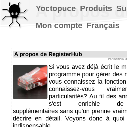
A propos d
Yoctopuce
Produits
Su
Mon compte
Français
A propos de RegisterHub
Par
martinm
, 
Si vous avez déjà écrit le m
programme pour gérer des 
vous connaissez la fonctio
connaissez-vous vrai
particularités? Au fil des an
s'est enrichie de f
supplémentaires sans qu'on prenne vraim
décrire en détail. Voyons donc à quoi 
indispensable...