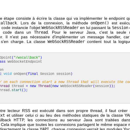
e étape consiste à écrire la classe qui va implémenter le endpoint q
callback
. Lors de la connexion, la méthode
onOpen()
est exécu
 code instancie l'objet
WebSockRSSReader
en lui passant la
Session
le code dans un
Thread
. Pour le serveur Java, c'est la seule
r. Il n'est pas nécessaire d'implémenter un message handler, car l
 s'en charge. La classe
WebSockRSSReader
contient tout la logiq
.
dpoint
(
"/wscallback"
)
ass
WebSocketEndpoint
en
c
void
onOpen
(
final
Session session
)
/ on each connection start a new thread that will execute the co
hread
thread
=
new
Thread
(
new
WebSockRSSReader
(
session
)
)
;
ad.
start
(
)
;
e lecteur RSS est exécuté dans son propre thread, il faut créer
ext
et utiliser celui ci au lieu des méthodes statiques de la classe 
allback HTTP, les connections au serveur Java sont traitées da
 Cela implique que toutes les connexions partagent le même espace 
t directement la classe
YAPI
, chaque connexion verrait les modules Yo