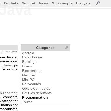
e
Produits
Support
News
Mon compte
Français
 Java
Catégories
 01 janvier 2016.
Android
rie Java et
Banc d'essai
emaine nous
Bricolages
en Java
qui
Divers
r le rendre
Electronique
Mesures
Mini-PC
Nouveautés
Objets Connectés
b-Ethernet
.
Pour les débutants
e connecte
Programmation
afficher et
Toutes
nimation est
 mécanisme