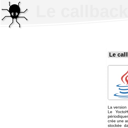
Le callbac
Le cal
La version 
Le YoctoH
périodique
crée une an
stockée d