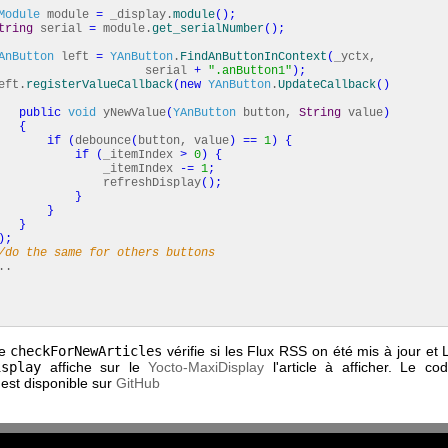
Module
module
=
_display.
module
(
)
;
tring
serial
=
module.
get_serialNumber
(
)
;
AnButton
left
=
YAnButton
.
FindAnButtonInContext
(
_yctx,
erial
+
".anButton1"
)
;
t.
registerValueCallback
(
new
YAnButton
.
UpdateCallback
(
)
public
void
yNewValue
(
YAnButton
button,
String
value
)
{
if
(
debounce
(
button, value
)
==
1
)
{
if
(
_itemIndex
>
0
)
{
temIndex
-=
1
;
reshDisplay
(
)
;
}
}
}
)
;
/do the same for others buttons
.
de
checkForNewArticles
vérifie si les Flux RSS on été mis à jour et
isplay
affiche sur le
Yocto-MaxiDisplay
l'article à afficher. Le co
 est disponible sur
GitHub