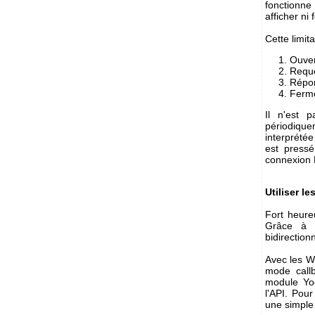
fonctionne 
afficher ni
Cette limit
Ouver
Requ
Répo
Ferme
Il n'est 
périodiqu
interprété
est pressé
connexion H
Utiliser l
Fort heure
Grâce à e
bidirection
Avec les W
mode call
module Yo
l'API. Pou
une simple 