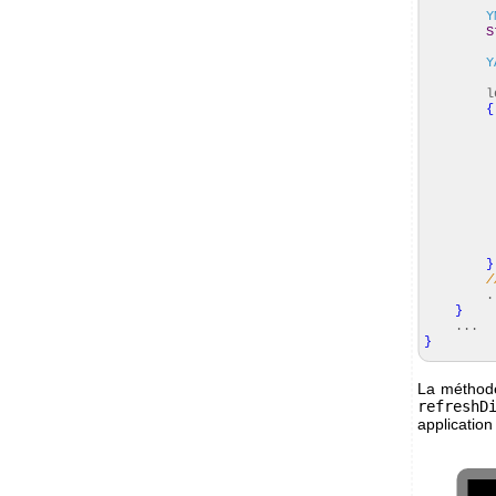
Y
S
Y
s
lef
{
_i
ref
}
/
..
}
...
}
La métho
refreshD
application