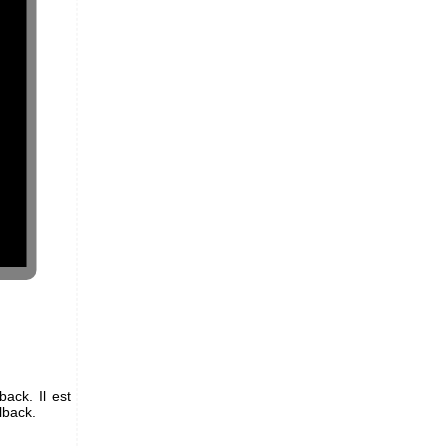
ack. Il est
lback.