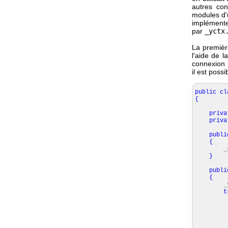
autres con
modules d'u
implément
par
_yctx
La premièr
l'aide de 
connexion p
il est possi
public
cl
{
priva
priva
publi
{
_ses
}
publi
{
_yc
t
_yc
setup