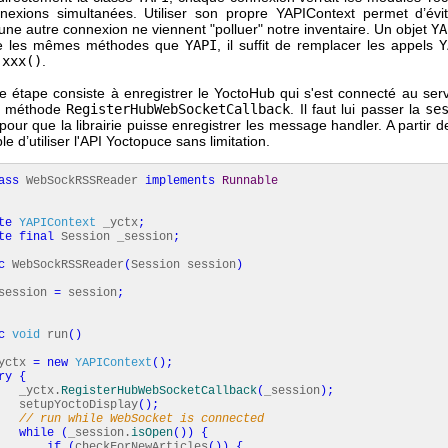
nexions simultanées. Utiliser son propre YAPIContext permet d’évi
ne autre connexion ne viennent "polluer" notre inventaire. Un objet
YA
e les mêmes méthodes que
YAPI
, il suffit de remplacer les appels
Y
.xxx()
.
e étape consiste à enregistrer le YoctoHub qui s'est connecté au ser
la méthode
RegisterHubWebSocketCallback
. Il faut lui passer la
se
our que la librairie puisse enregistrer les message handler. A partir d
ble d’utiliser l'API Yoctopuce sans limitation.
ass
WebSockRSSReader
implements
Runnable
te
YAPIContext
_yctx
;
te
final
Session _session
;
c
WebSockRSSReader
(
Session session
)
sion
=
session
;
c
void
run
(
)
tx
=
new
YAPIContext
(
)
;
ry
{
tx.
RegisterHubWebSocketCallback
(
_session
)
;
YoctoDisplay
(
)
;
// run while WebSocket is connected
while
(
_session.
isOpen
(
)
)
{
if
(
checkForNewArticles
(
)
)
{