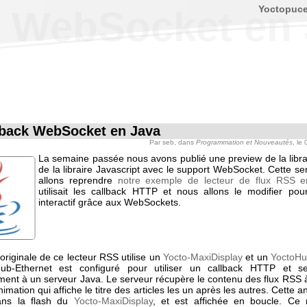
Yoctopuc
k WebSocket en
lback WebSocket en Java
Par
seb
, dans
Programmation et Nouveautés
, le
La semaine passée nous avons publié une preview de la librai
de la libraire Javascript avec le support WebSocket. Cette s
allons reprendre
notre exemple de lecteur de flux RSS 
utilisait les callback HTTP et nous allons le modifier pou
interactif grâce aux WebSockets.
originale de ce lecteur RSS utilise un
Yocto-MaxiDisplay
et un
YoctoHu
ub-Ethernet est configuré pour utiliser un callback HTTP et s
ment à un serveur Java. Le serveur récupère le contenu des flux RSS à 
imation qui affiche le titre des articles les un après les autres. Cette a
ans la flash du
Yocto-MaxiDisplay
, et est affichée en boucle. Ce