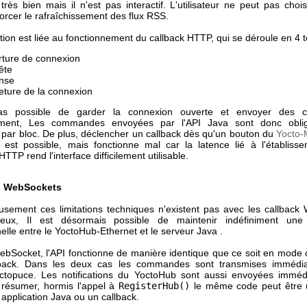
très bien mais il n'est pas interactif. L'utilisateur ne peut pas chois
 forcer le rafraîchissement des flux RSS.
ation est liée au fonctionnement du callback HTTP, qui se déroule en 4 
ture de connexion
ête
nse
ture de la connexion
pas possible de garder la connexion ouverte et envoyer des
ement, Les commandes envoyées par l'API Java sont donc oblig
e par bloc. De plus, déclencher un callback dès qu'un bouton du
Yocto-
 est possible, mais fonctionne mal car la latence lié à l'établiss
TTP rend l'interface difficilement utilisable.
es WebSockets
usement ces limitations techniques n'existent pas avec les callback
ux, Il est désormais possible de maintenir indéfiniment une
nelle entre le YoctoHub-Ethernet et le serveur Java .
ebSocket, l'API fonctionne de manière identique que ce soit en mode c
back. Dans les deux cas les commandes sont transmises immédi
ctopuce. Les notifications du YoctoHub sont aussi envoyées imméd
r résumer, hormis l'appel à
RegisterHub()
le même code peut être u
application Java ou un callback.