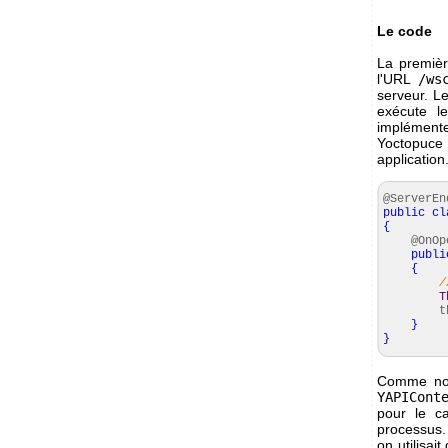
Le code
La premièr
l'URL
/ws
serveur. Le
exécute 
implémente
Yoctopuce
application
@ServerEn
public
cl
{
@OnOp
publi
{
/
T
thre
}
}
Comme notr
YAPICont
pour le c
processus.
on utilisai