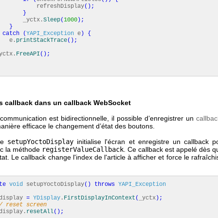
reshDisplay
(
)
;
}
ctx.
Sleep
(
1000
)
;
}
catch
(
YAPI_Exception
e
)
{
.
printStackTrace
(
)
;
tx.
FreeAPI
(
)
;
es callback dans un callback WebSocket
ommunication est bidirectionnelle, il possible d’enregistrer un
callbac
manière efficace le changement d’état des boutons.
de
setupYoctoDisplay
initialise l'écran et enregistre un callback 
ec la méthode
registerValueCallback
. Ce callback est appelé dès q
at. Le callback change l'index de l'article à afficher et force le rafraîc
te
void
setupYoctoDisplay
(
)
throws
YAPI_Exception
play
=
YDisplay
.
FirstDisplayInContext
(
_yctx
)
;
/ reset screen
play.
resetAll
(
)
;