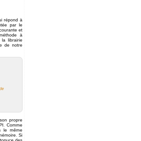
ui répond à
tée par le
courante et
 méthode à
a librairie
ue de notre
de
 son propre
YAPI. Comme
ns le même
mémoire. Si
ctopuce des