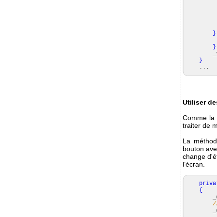
ref
_y
}
e
}
_yc
}
...
Utiliser d
Comme la c
traiter de 
La métho
bouton av
change d'ét
l’écran.
priva
{
_dis
/
_dis