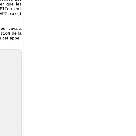
ter que les
PIContext
API.xxx()
veur Java à
ssion
de la
e cet appel,