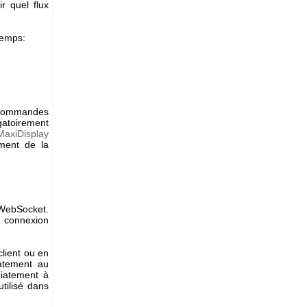
ir quel flux
temps:
 commandes
atoirement
MaxiDisplay
ement de la
 WebSocket.
 connexion
lient ou en
atement au
iatement à
tilisé dans