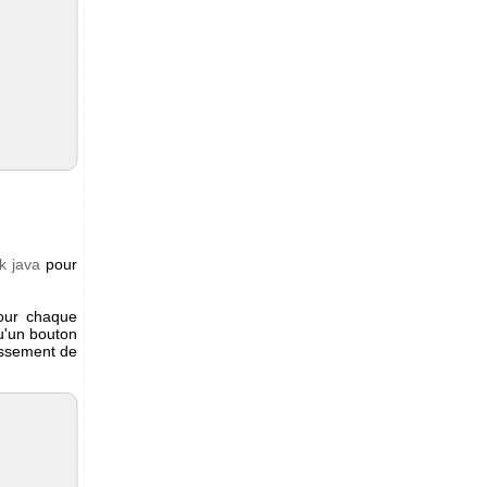
k java
pour
pour chaque
u'un bouton
hissement de