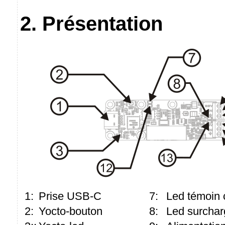
2. Présentation
1:
Prise USB-C
7:
Led témoin 
2:
Yocto-bouton
8:
Led surchar