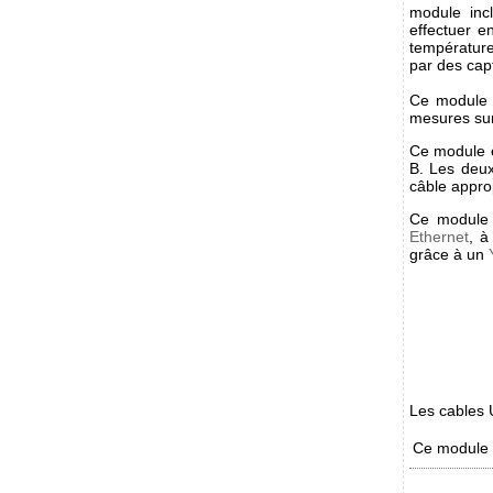
module inc
effectuer e
température
par des cap
Ce module p
mesures sur
Ce module e
B. Les deux
câble appro
Ce module 
Ethernet
, à
grâce à un
Les cables 
Ce module e