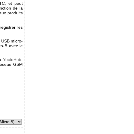
TC, et peut
nction de la
aux produits
egistrer les
 USB micro-
ro-B avec le
un
YoctoHub-
réseau GSM