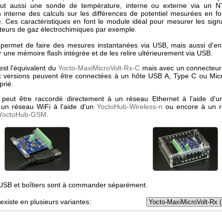
lut aussi une sonde de température, interne ou externe via un N
n interne des calculs sur les différences de potentiel mesurées en fo
. Ces caractéristiques en font le module idéal pour mesurer les sign
teurs de gaz électrochimiques par exemple.
ermet de faire des mesures instantanées via USB, mais aussi d'enr
 une mémoire flash intégrée et de les relire ultérieurement via USB.
st l'équivalent du
Yocto-MaxiMicroVolt-Rx-C
mais avec un connecteur
 versions peuvent être connectées à un hôte USB A, Type C ou Mic
prié.
peut être raccordé directement à un réseau Ethernet à l'aide d'
 un réseau WiFi à l'aide d'un
YoctoHub-Wireless-n
ou encore à un 
YoctoHub-GSM
.
USB et boîtiers sont à commander séparément.
xiste en plusieurs variantes: