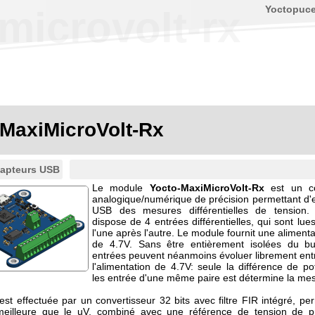
Yoctopuc
microvolt-rx
-MaxiMicroVolt-Rx
apteurs USB
Le module
Yocto-MaxiMicroVolt-Rx
est un co
analogique/numérique de précision permettant d'e
USB des mesures différentielles de tension
dispose de 4 entrées différentielles, qui sont lue
l'une après l'autre. Le module fournit une aliment
de 4.7V. Sans être entièrement isolées du b
entrées peuvent néanmoins évoluer librement entre
l'alimentation de 4.7V: seule la différence de pot
les entrée d'une même paire est détermine la me
st effectuée par un convertisseur 32 bits avec filtre FIR intégré, pe
 meilleure que le uV, combiné avec une référence de tension de p