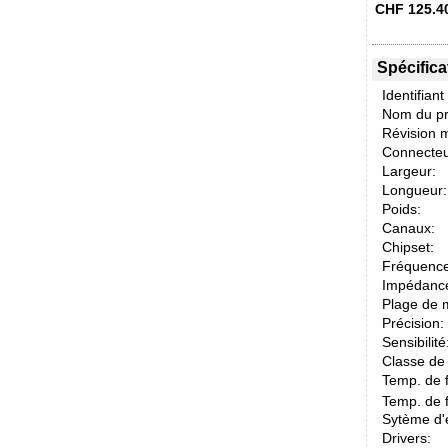
CHF
125.4
Spécifica
Identifiant
Nom du pr
Révision m
Connecteu
Largeur:
Longueur:
Poids:
Canaux:
Chipset:
Fréquence
Impédance
Plage de 
Précision:
Sensibilité
Classe de 
Temp. de 
Temp. de 
Sytème d'e
Drivers: