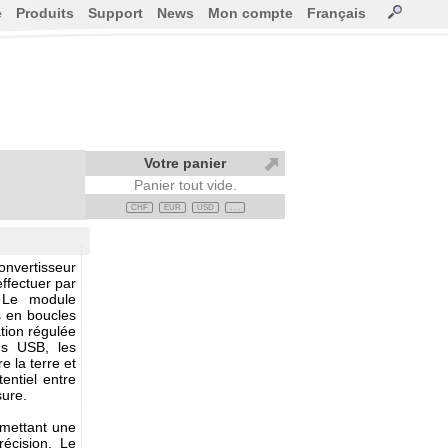
e
Produits
Support
News
Mon compte
Français
Votre panier
Panier tout vide.
CHF
EUR
USD
. . .
nvertisseur
ffectuer par
. Le module
s en boucles
ation régulée
us USB, les
 la terre et
entiel entre
sure.
rmettant une
récision. Le