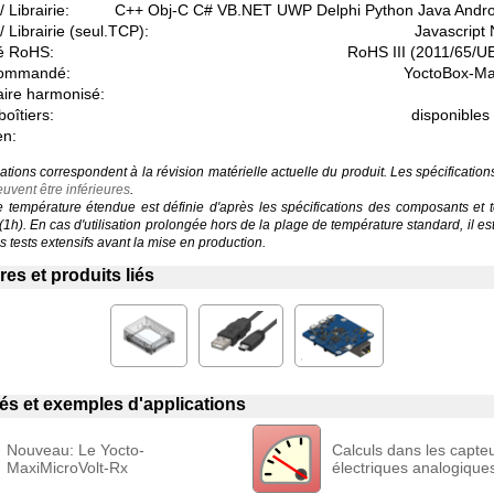
 Librairie:
C++ Obj-C C# VB.NET UWP Delphi Python Java Andr
/ Librairie (seul.TCP):
Javascript
é RoHS:
RoHS III (2011/65/U
commandé:
YoctoBox-Ma
aire harmonisé:
boîtiers:
disponible
en:
ations correspondent à la révision matérielle actuelle du produit. Les spécificatio
uvent être inférieures
.
température étendue est définie d'après les spécifications des composants et 
 (1h). En cas d'utilisation prolongée hors de la plage de température standard, il 
 tests extensifs avant la mise en production.
es et produits liés
liés et exemples d'applications
Nouveau: Le Yocto-
Calculs dans les capte
MaxiMicroVolt-Rx
électriques analogique