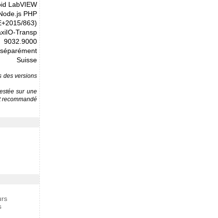
oid LabVIEW
 Node.js PHP
E+2015/863)
xiIO-Transp
9032.9000
s séparément
Suisse
ns des versions
testée sur une
est recommandé
urs
s