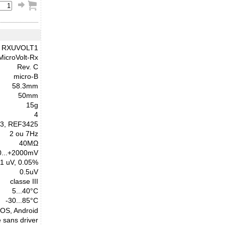
RXUVOLT1
MicroVolt-Rx
Rev. C
micro-B
58.3mm
50mm
15g
4
3, REF3425
2 ou 7Hz
40MΩ
0...+2000mV
1 uV, 0.05%
0.5uV
classe III
5...40°C
-30...85°C
cOS, Android
 sans driver