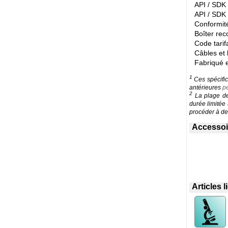
API / SDK /
API / SDK 
Conformit
Boîter re
Code tarif
Câbles et 
Fabriqué 
1
Ces spécific
antérieures
pe
2
La plage de 
durée limitée
procéder à des
Accessoir
Articles 