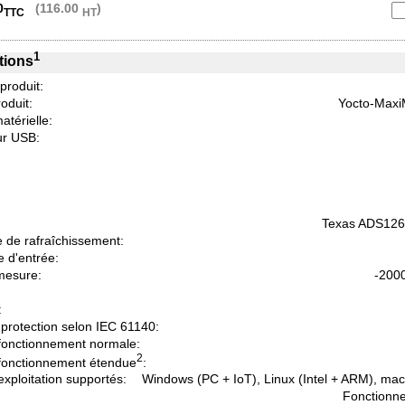
0
(116.00
)
TTC
HT
1
tions
 produit:
oduit:
Yocto-Maxi
atérielle:
r USB:
Texas ADS126
 de rafraîchissement:
 d'entrée:
mesure:
-200
:
protection selon IEC 61140:
fonctionnement normale:
2
fonctionnement étendue
:
xploitation supportés:
Windows (PC + IoT), Linux (Intel + ARM), ma
Fonctionne