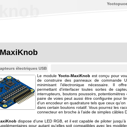
Yoctopuc
iknob
-MaxiKnob
apteurs électriques USB
Le module
Yocto-MaxiKnob
est conçu pour vou
de construire des panneaux de commande U
minimisant l'électronique nécessaire. Il off
permettant d'interfacer toutes sortes de capteur
interrupteurs, boutons poussoirs, potentiomètres
paire de voies peut aussi être configurée pour lir
d'un encodeur en quadrature tels que ceux qu'on 
dans certain boutons rotatif. Vous pourrez les rac
connecteur en broche à l'aide de simples câbles 
MaxiKnob
dispose d'une LED RGB, et il est capable de piloter jusqu'à
plémentaires pour autant qu'elles soit compatibles avec les modè