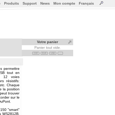
e
Produits
Support
News
Mon compte
Français
Votre panier
Panier tout vide.
CHF
EUR
USD
. . .
s permettre
SB tout en
re 12 voies
s résistifs:
 etc. Chaque
e la position
peut trouver
corder sur le
DuPont.
 150 "smart"
les WS2812B,