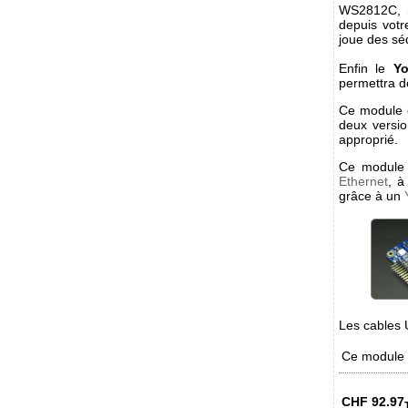
WS2812C, S
depuis vot
joue des s
Enfin le
Yo
permettra d
Ce module e
deux versi
approprié.
Ce module 
Ethernet
, à
grâce à un
Les cables 
Ce module e
CHF
92.97