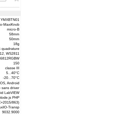
YMXBTN01
to-MaxiKnob
micro-B
58mm
50mm
18g
.6 quadrature
12, WS2811
K6812RGBW
150
classe III
5...40°C
-20...70°C
cOS, Android
 sans driver
oid LabVIEW
 Node.js PHP
E+2015/863)
xiIO-Transp
9032.9000