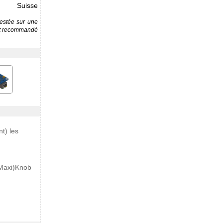
Suisse
testée sur une
est recommandé
t) les
(Maxi)Knob