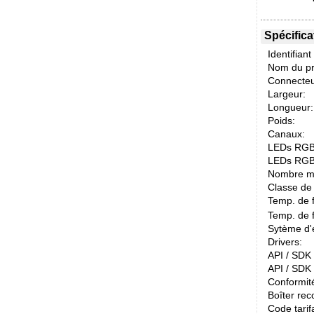
Spécifica
Identifiant
Nom du pr
Connecteu
Largeur:
Longueur:
Poids:
Canaux:
LEDs RGB
LEDs RGB
Nombre m
Classe de 
Temp. de 
Temp. de 
Sytème d'e
Drivers:
API / SDK /
API / SDK 
Conformit
Boîter re
Code tarif