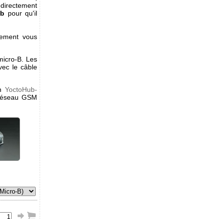
directement
ob
pour qu'il
lement vous
icro-B. Les
ec le câble
un
YoctoHub-
réseau GSM