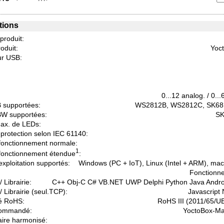
tions
 produit:
oduit:
Yoc
r USB:
0...12 analog. / 0..
 supportées:
WS2812B, WS2812C, SK68
W supportées:
S
ax. de LEDs:
protection selon IEC 61140:
fonctionnement normale:
1
fonctionnement étendue
:
xploitation supportés:
Windows (PC + IoT), Linux (Intel + ARM), ma
Fonctionne
 Librairie:
C++ Obj-C C# VB.NET UWP Delphi Python Java Andr
/ Librairie (seul.TCP):
Javascript
é RoHS:
RoHS III (2011/65/U
commandé:
YoctoBox-Ma
aire harmonisé: