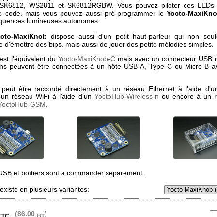
K6812, WS2811 et SK6812RGBW. Vous pouvez piloter ces LEDs 
re code, mais vous pouvez aussi pré-programmer le
Yocto-MaxiKn
équences lumineuses autonomes.
cto-MaxiKnob
dispose aussi d'un petit haut-parleur qui non seu
e d'émettre des bips, mais aussi de jouer des petite mélodies simples.
st l'équivalent du
Yocto-MaxiKnob-C
mais avec un connecteur USB m
ons peuvent être connectées à un hôte USB A, Type C ou Micro-B av
peut être raccordé directement à un réseau Ethernet à l'aide d'
 un réseau WiFi à l'aide d'un
YoctoHub-Wireless-n
ou encore à un 
YoctoHub-GSM
.
USB et boîtiers sont à commander séparément.
xiste en plusieurs variantes:
(86.00
)
TTC
HT