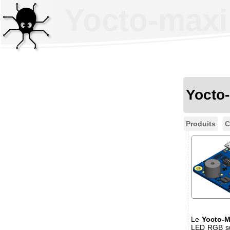
Yocto-max
Yocto
Produits
C
Le
Yocto-
LED RGB sup