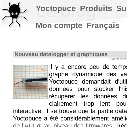
Le blog
Yoctopuce
Produits
Su
Mon compte
Français
Nouveau datalogger et graphiques
Par martinm
Il y a encore peu de temps
graphe dynamique des val
Yoctopuce demandait d'ut
données pour stocker l'his
récupérer les données du
clairement trop lent pou
interactive. Il se trouve que la partie da
Yoctopuce a été considérablement amél
de l'API qu'au niveau des firmwares
. Ré