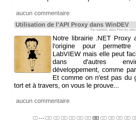
aucun commentaire
Utilisation de l'API Proxy dans WinDEV
Par martinm, dans
Pour les déb
Notre librairie
.NET Proxy 
l'origine pour permettre 
LabVIEW mais elle peut faci
dans d'autres envi
développement, comme pa
Et comme on n'est pas du g
tort et à travers, on vous le prouve...
aucun commentaire
...
1
10
11
12
13
14
15
16
17
18
19
20
2