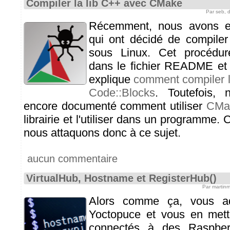
Compiler la lib C++ avec CMake
Par seb,
Récemment, nous avons eu
qui ont décidé de compiler 
sous Linux. Cet procédu
dans le fichier README et i
explique
comment compiler la
Code::Blocks
. Toutefois, 
encore documenté comment utiliser
CMa
librairie et l'utiliser dans un programme.
nous attaquons donc à ce sujet.
aucun commentaire
VirtualHub, Hostname et RegisterHub()
Par martin
Alors comme ça, vous ad
Yoctopuce et vous en mett
connectés à des Raspberr