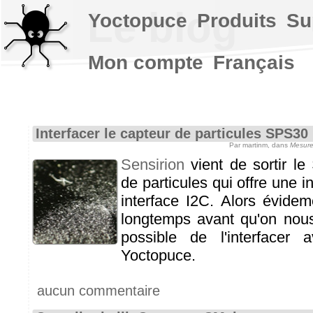
Le blog
Yoctopuce
Produits
Su
Mon compte
Français
Interfacer le capteur de particules SPS30
Par martinm, dans
Mesure
Sensirion
vient de sortir le
de particules qui offre une i
interface I2C. Alors évideme
longtemps avant qu'on nous
possible de l'interfacer
Yoctopuce.
aucun commentaire