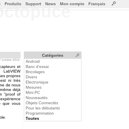
e
Produits
Support
News
Mon compte
Français
octopuce
Catégories
17 octobre 2014.
Android
capteurs et
Banc d'essai
ie LabVIEW
Bricolages
 ses propres
Divers
est ni très
Electronique
ine de nous
Mesures
s même déjà
Mini-PC
n "proof of
Nouveautés
 expérience
Objets Connectés
ce que vous
Pour les débutants
Programmation
ble.
Toutes