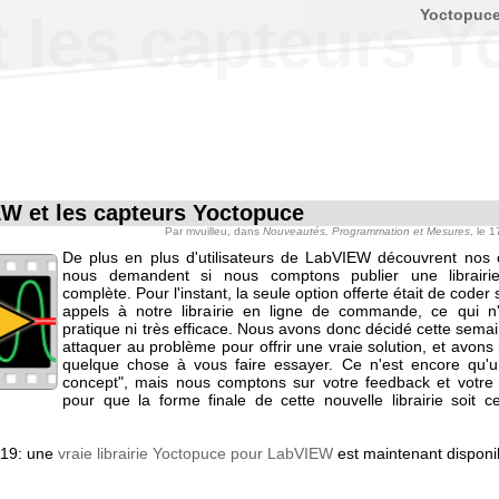
Yoctopuc
 les capteurs Y
W et les capteurs Yoctopuce
Par
mvuilleu
, dans
Nouveautés, Programmation et Mesures
, le 
De plus en plus d'utilisateurs de LabVIEW découvrent nos 
nous demandent si nous comptons publier une librair
complète. Pour l'instant, la seule option offerte était de coder
appels à notre librairie en ligne de commande, ce qui n'
pratique ni très efficace. Nous avons donc décidé cette sema
attaquer au problème pour offrir une vraie solution, et avon
quelque chose à vous faire essayer. Ce n'est encore qu'u
concept", mais nous comptons sur votre feedback et votre
pour que la forme finale de cette nouvelle librairie soit 
019: une
vraie librairie Yoctopuce pour LabVIEW
est maintenant disponi