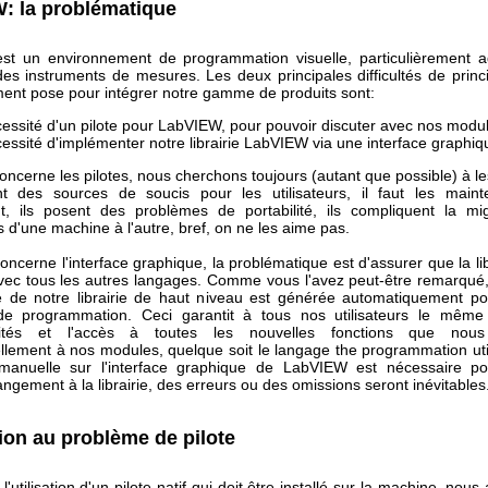
: la problématique
t un environnement de programmation visuelle, particulièrement 
 des instruments de mesures. Les deux principales difficultés de princ
ent pose pour intégrer notre gamme de produits sont:
cessité d'un pilote pour LabVIEW, pour pouvoir discuter avec nos modu
cessité d'implémenter notre librairie LabVIEW via une interface graphiq
oncerne les pilotes, nous cherchons toujours (autant que possible) à les
nt des sources de soucis pour les utilisateurs, il faut les maint
, ils posent des problèmes de portabilité, ils compliquent la mi
s d'une machine à l'autre, bref, on ne les aime pas.
oncerne l'interface graphique, la problématique est d'assurer que la lib
vec tous les autres langages. Comme vous l'avez peut-être remarqué,
ive de notre librairie de haut niveau est générée automatiquement po
de programmation. Ceci garantit à tous nos utilisateurs le même
alités et l'accès à toutes les nouvelles fonctions que nous
llement à nos modules, quelque soit le langage the programmation util
manuelle sur l'interface graphique de LabVIEW est nécessaire po
gement à la librairie, des erreurs ou des omissions seront inévitables
ion au problème de pilote
 l'utilisation d'un pilote natif qui doit être installé sur la machine, nou