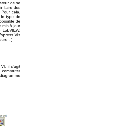
sateur de se
r faire des
 Pour cela,
 le type de
 possible de
e mis à jour
ie LabVIEW.
Express VIs
ure :-)
I: il s'agit
de commuter
e diagramme