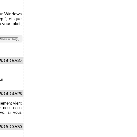
r Windows
ept", et que
 vous plait,
Retour au blog
2014 15H47
ur
2014 14H29
ssement vient
ue nous nous
rvo, si vous
 2018 13H53