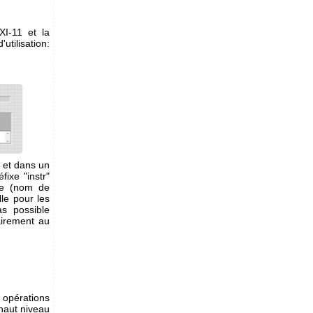
XI-11 et la
utilisation:
e et dans un
ixe "instr"
le (nom de
lle pour les
as possible
airement au
s opérations
haut niveau