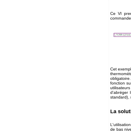
Ce VI pren
commande SC
Cet exempl
thermomètr
obligatoi
fonction su
utilisateu
d'abréger 
standard), 
La solut
L'utilisati
de bas niv