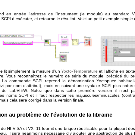
d en entrée l'adresse de l'instrument (le module) au standard V
PI à exécuter, et retourne le résultat. Voici un petit exemple simple d'
e lit simplement la mesure d'un
Yocto-Temperature
et l'affiche en text
e. Vous reconnaîtrez le numéro de série du module, précédé du préf
re. La commande SCPI reprend la dénomination Yoctopuce habituel
ivi par nom d'attribut), mais en suivant une syntaxe SCPI plus nature
rs de LabVIEW. Notez que dans cette première version il n'est p
les noms SCPI et il faut respecter les majuscules/minuscules (contr
mais cela sera corrigé dans la version finale.
ion au problème de l'évolution de la librairie
on de NI-VISA et VXI-11 fournit une brique réutilisable pour la plupart de
eau. Il sera néanmoins nécessaire d'y ajouter une abstraction de plus 