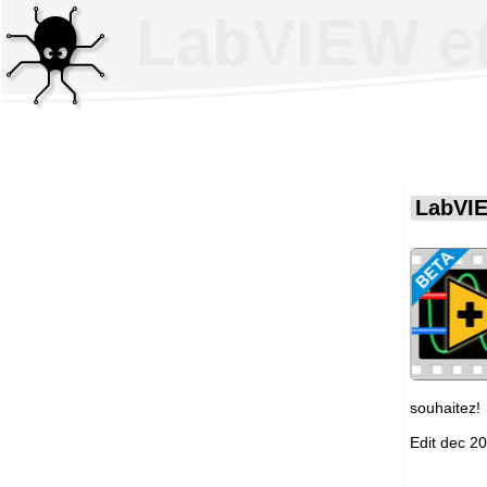
LabVIEW et
LabVIE
souhaitez!
Edit dec 2