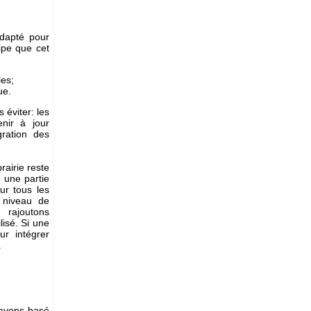
adapté pour
ipe que cet
les;
ue.
 éviter: les
enir à jour
gration des
rairie reste
 une partie
ur tous les
 niveau de
 rajoutons
isé. Si une
ur intégrer
.
s avons basé