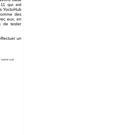
-11 qui est
nos YoctoHub
 comme des
vec eux, en
s de tester
effectuer un