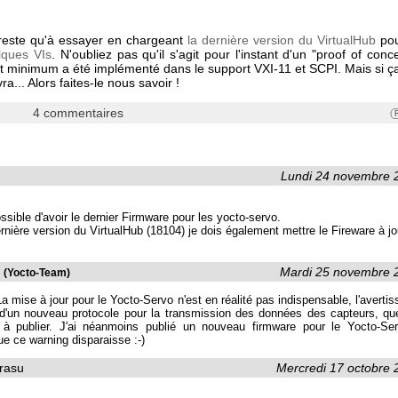
 reste qu'à essayer en chargeant
la dernière version du VirtualHub
pou
lques VIs
. N'oubliez pas qu'il s'agit pour l'instant d'un "proof of conc
ict minimum a été implémenté dans le support VXI-11 et SCPI. Mais si ça
vra... Alors faites-le nous savoir !
4 commentaires
Lundi 24 novembre 
ossible d'avoir le dernier Firmware pour les yocto-servo.
rnière version du VirtualHub (18104) je dois également mettre le Fireware à jo
u
Mardi 25 novembre 
(Yocto-Team)
a mise à jour pour le Yocto-Servo n'est en réalité pas indispensable, l'averti
é d'un nouveau protocole pour la transmission des données des capteurs, q
 à publier. J'ai néanmoins publié un nouveau firmware pour le Yocto-Se
ue ce warning disparaisse :-)
rasu
Mercredi 17 octobre