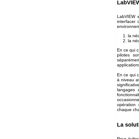
LabVIEW
LabVIEW es
interfacer
environnem
la né
la né
En ce qui c
pilotes so
séparément
application
En ce qui c
à niveau a
significat
langages 
fonctionn
occasionne
opération 
chaque chan
La solut
Pour éviter