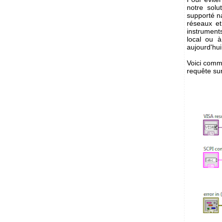
notre solu
supporté na
réseaux e
instrument
local ou à
aujourd'hu
Voici comme
requête su