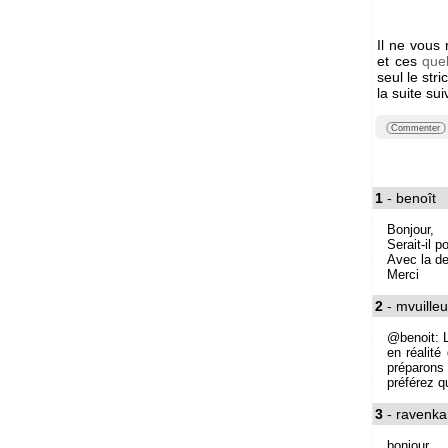
Il ne vous
et ces
que
seul le str
la suite sui
Commenter
1
- benoît
Bonjour,
Serait-il p
Avec la de
Merci
2
- mvuille
@benoit: L
en réalit
préparons
préférez q
3
- ravenka
bonjour