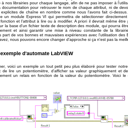
 à nos librairies pour chaque langage, afin de ne pas imposer à l'utili
la documentation pour retrouver le nom de chaque attribut, ni de devoi
 explicites de chaîne en nombre comme nous l'avons fait ci-dessus.
ire un module Express VI qui permettra de sélectionner directement
fonction et l'attribut à lire ou à modifier. A priori il devrait même être
sur la base d'un fichier texte de description des module, qui pourra êtr
ement et ainsi garantir une mise à niveau constante de la librair
s part de vos bonnes et mauvaises expériences avec l'utilisation des 
avez, nous pouvons encore changer d'approche si ça n'est pas la meille
t exemple d'automate LabVIEW
er, voici un exemple un tout petit peu plus élaboré pour tester notre V
 de lire un potentiomètre, d'afficher sa valeur graphiquement et 
ement un relais en fonction de la valeur du potentiomètre. Voici l