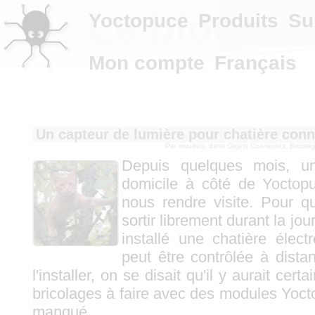
Le blog
Yoctopuce
Produits
Su
Mon compte
Français
Un capteur de lumière pour chatière con
Par mvuilleu, dans
Objets Connectés, Bricola
Depuis quelques mois, un
domicile à côté de Yoctopu
nous rendre visite. Pour qu
sortir librement durant la jo
installé une chatière élec
peut être contrôlée à dist
l'installer, on se disait qu'il y aurait ce
bricolages à faire avec des modules Yoct
manqué...