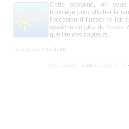
Cette semaine, on vous 
bricolage pour afficher la t
l'occasion d'illustrer le fait 
système de jobs du
Yocto-I
que lire des capteurs.
aucun commentaire
1
2
3
4
5
6
7
8
9
10
11
12