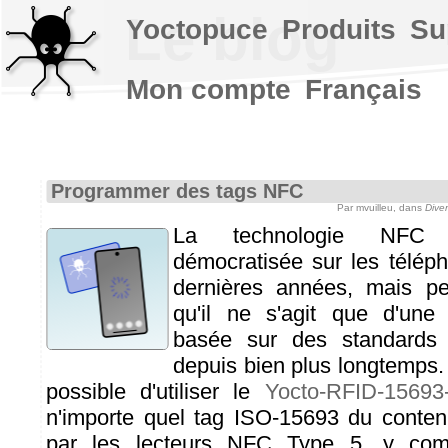
Le blog
Yoctopuce
Produits
Su
Mon compte
Français
Programmer des tags NFC
Par mvuilleu, dans
Dive
La technologie NFC s
démocratisée sur les télép
dernières années, mais p
qu'il ne s'agit que d'une
basée sur des standards 
depuis bien plus longtemps. E
possible d'utiliser le
Yocto-RFID-15693
n'importe quel tag ISO-15693 du conten
par les lecteurs NFC Type 5, y com