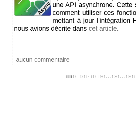
une API asynchrone. Cette 
comment utiliser ces fonct
mettant à jour l'intégratio
nous avions décrite dans
cet article
.
aucun commentaire
...
...
1
2
3
4
5
6
10
20