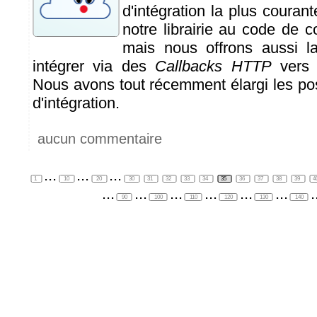
d'intégration la plus courant
notre librairie au code de 
mais nous offrons aussi la
intégrer via des
Callbacks HTTP
vers d
Nous avons tout récemment élargi les pos
d'intégration.
aucun commentaire
...
...
...
1
10
20
30
31
32
33
34
35
36
37
38
39
4
...
...
...
...
...
...
.
90
100
110
120
130
140