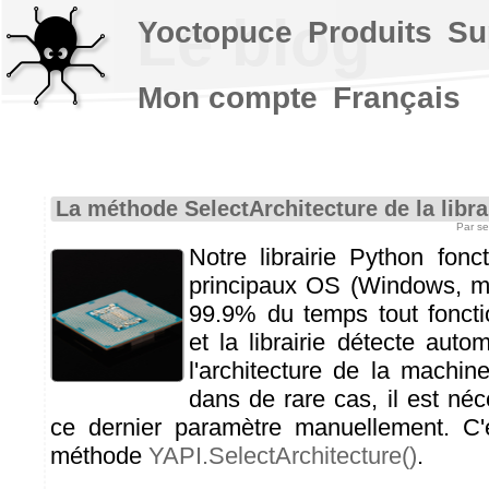
Le blog
Yoctopuce
Produits
Su
Mon compte
Français
La méthode SelectArchitecture de la libra
Par s
Notre librairie Python fonc
principaux OS (Windows, m
99.9% du temps tout fonc
et la librairie détecte aut
l'architecture de la machin
dans de rare cas, il est néc
ce dernier paramètre manuellement. C'e
méthode
YAPI.SelectArchitecture()
.