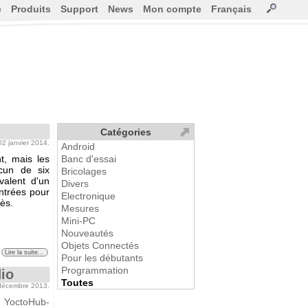
e
Produits
Support
News
Mon compte
Français
Catégories
 02 janvier 2014.
Android
t, mais les
Banc d'essai
cun de six
Bricolages
ivalent d'un
Divers
entrées pour
Electronique
cès.
Mesures
Mini-PC
Nouveautés
Objets Connectés
Lire la suite...
Pour les débutants
Programmation
io
Toutes
 décembre 2013.
e
YoctoHub-