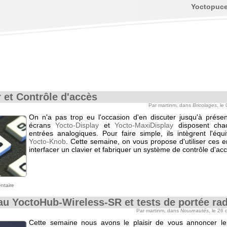
Yoctopuc
r et Contrôle d'accès
Par martinm, dans
Bricolages
, le
On n'a pas trop eu l'occasion d'en discuter jusqu'à présen
écrans
Yocto-Display
et
Yocto-MaxiDisplay
disposent cha
entrées analogiques. Pour faire simple, ils intègrent l'équ
Yocto-Knob
. Cette semaine, on vous propose d'utiliser ces 
interfacer un clavier et fabriquer un système de contrôle d'ac
ntaire
u YoctoHub-Wireless-SR et tests de portée rad
Par martinm, dans
Nouveautés
, le 26
Cette semaine nous avons le plaisir de vous annoncer l