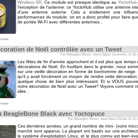
Wireless-SR
. Ce module est presque identique au
YoctoHub-
l'exception de l'antenne: ce YoctoHub utilise une antenne int
d'une antenne externe. Cela a évidement une influen
performances du module: on en a donc profité pour faire que
de portée Wi-Fi avec différentes antennes...
ntaire
coration de Noël contrôlée avec un Tweet
Par Sébastien Rinsoz, dans
Objets Connectés
, le 19
Les fêtes de fin d'année approchent et il est plus que temps d
décorations de Noël. En fouillant dans le grenier, nous so
sur une vieille décoration en forme de bonhomme de neige. O
qu'il y avait forcément un moyen de rendre cette décoration
quelque chose de bien plus intéressant. Et si VOUS pouvie
notre décoration de Noël avec un Tweet? Voyons comment réa
idée...
ntaire
u BeagleBone Black avec Yoctopuce
Par Sébastien Rinsoz, dans
Banc d'essai
, le 13
Ces dernières années, un grand nombre de mini- (voire micr
marché sont apparus. La plupart ont basés sur une architec
le système d’exploitation Linux, et le plus connu est bien é