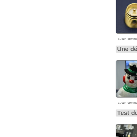
aucun comme
Une dé
aucun comme
Test d