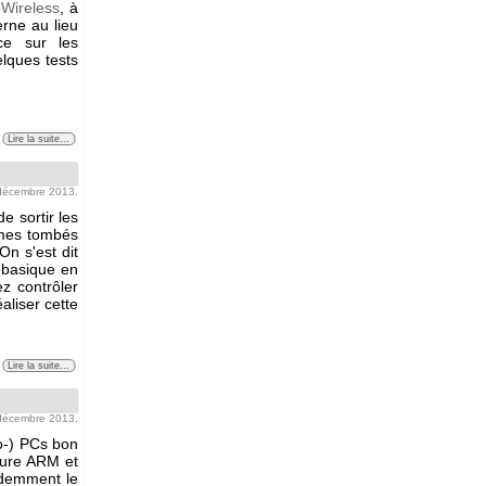
Wireless
, à
erne au lieu
ce sur les
lques tests
Lire la suite...
 décembre 2013.
e sortir les
mmes tombés
n s'est dit
 basique en
z contrôler
liser cette
Lire la suite...
 décembre 2013.
o-) PCs bon
ture ARM et
videmment le