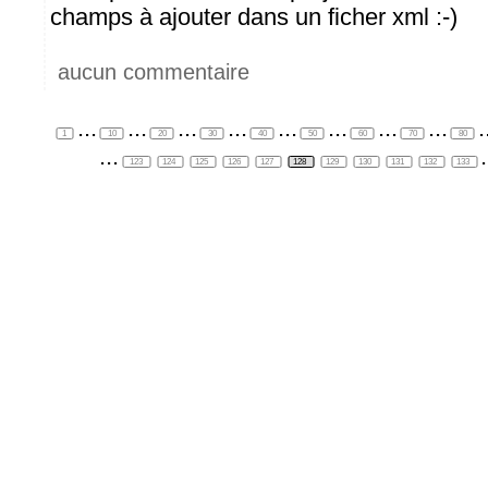
champs à ajouter dans un ficher xml :-)
aucun commentaire
...
...
...
...
...
...
...
...
.
1
10
20
30
40
50
60
70
80
...
.
123
124
125
126
127
128
129
130
131
132
133