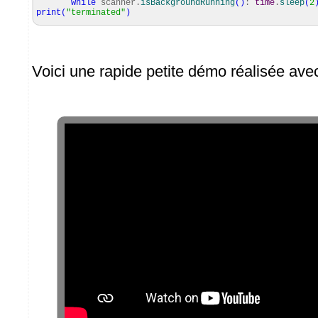
while
scanner.
isBackgroundRunning
(
)
:
time
.
sleep
(
2
print
(
"terminated"
)
Voici une rapide petite démo réalisée av