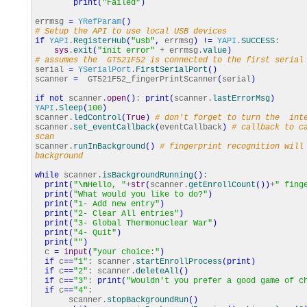
print
(
"Failed"
)
errmsg
=
YRefParam
(
)
# Setup the API to use local USB devices
if
YAPI
.
RegisterHub
(
"usb"
,
errmsg
)
!=
YAPI
.
SUCCESS
:
sys
.
exit
(
"init error"
+ errmsg.
value
)
# assumes the GT521F52 is connected to the first serial
serial
=
YSerialPort
.
FirstSerialPort
(
)
scanner
=
GT521F52_fingerPrintScanner
(
serial
)
if
not
scanner.
open
(
)
:
print
(
scanner.
lastErrorMsg
)
YAPI
.
Sleep
(
100
)
scanner.
ledControl
(
True
)
# don't forget to turn the int
scanner.
set_eventCallback
(
eventCallback
)
# callback to c
scan
scanner.
runInBackground
(
)
# fingerprint recognition will
background
while
scanner.
isBackgroundRunning
(
)
:
print
(
"
\n
Hello, "
+
str
(
scanner.
getEnrollCount
(
)
)
+
" fing
print
(
"What would you like to do?"
)
print
(
"1- Add new entry"
)
print
(
"2- Clear All entries"
)
print
(
"3- Global Thermonuclear War"
)
print
(
"4- Quit"
)
print
(
""
)
c
=
input
(
"your choice:"
)
if
c
==
"1"
: scanner.
startEnrollProcess
(
print
)
if
c
==
"2"
: scanner.
deleteAll
(
)
if
c
==
"3"
:
print
(
"Wouldn't you prefer a good game of c
if
c
==
"4"
:
scanner.
stopBackgroundRun
(
)