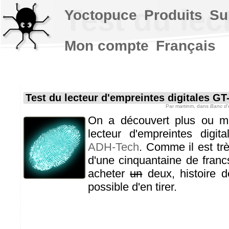
Test du lec
Yoctopuce
Produits
Su
Mon compte
Français
Test du lecteur d'empreintes digitales G
Par
martinm
, dans
Banc d'
On a découvert plus ou mo
lecteur d'empreintes digit
ADH-Tech
. Comme il est tr
d'une cinquantaine de franc
acheter
un
deux, histoire de
possible d'en tirer.