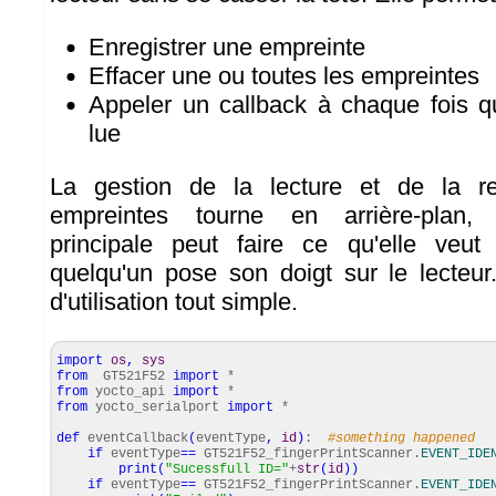
Enregistrer une empreinte
Effacer une ou toutes les empreintes
Appeler un callback à chaque fois q
lue
La gestion de la lecture et de la r
empreintes tourne en arrière-plan, a
principale peut faire ce qu'elle veu
quelqu'un pose son doigt sur le lecteu
d'utilisation tout simple.
import
os
,
sys
from
GT521F52
import
*
from
yocto_api
import
*
from
yocto_serialport
import
*
def
eventCallback
(
eventType
,
id
)
:
#something happened
if
eventType
==
GT521F52_fingerPrintScanner.
EVENT_IDE
print
(
"Sucessfull ID="
+
str
(
id
)
)
if
eventType
==
GT521F52_fingerPrintScanner.
EVENT_IDE