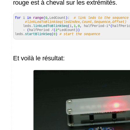
rouge est à cheval sur les extrémités.
for
i
in
range
(
0
,
LedCount
)
:
# link leds to the sequence
#linkLedToBlinkSeq(ledIndex,Count,Sequence,Offset)
leds.
linkLedToBlinkSeq
(
i
,
1
,
0
,
halfPeriod-i*
(
halfPeri
-
(
halfPeriod /
(
2
*LedCount
)
)
leds.
startBlinkSeq
(
0
)
# start the sequence
Et voilà le résultat: