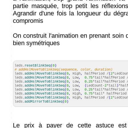
partie masquée, trop petit les réflexion
Agrandir d'une fois la longueur du dég
compromis
On construit l'animation en prenant soin
bien symétriques
leds.
resetBlinkSeq
(
0
)
# addHslMoveToBlinkSeq(sequence, color, duration)
leds.
addHslMoveToBlinkSeq
(
0
,
High
,
halfPeriod /
(
2
*LedCou
leds.
addHslMoveToBlinkSeq
(
0
,
Low
,
0.75
*tail*halfPeriod 
leds.
addHslMoveToBlinkSeq
(
0
,
Low
,
0.25
*tail*halfPeriod 
leds.
addHslMoveToBlinkSeq
(
0
,
Low
,
(
LedCount-
2
*tail
)
*hal
leds.
addHslMoveToBlinkSeq
(
0
,
Low
,
0.25
*tail*halfPeriod 
leds.
addHslMoveToBlinkSeq
(
0
,
High
,
0.75
*tail* halfPeriod
leds.
addHslMoveToBlinkSeq
(
0
,
High
,
halfPeriod /
(
2
*LedCou
leds.
addMirrorToBlinkSeq
(
0
)
Le prix à payer de cette astuce est