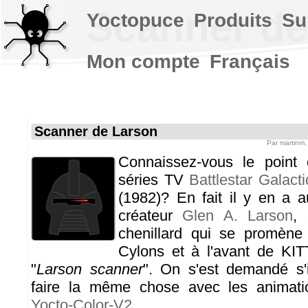
Scanner de
Yoctopuce
Produits
Su
Mon compte
Français
Scanner de Larson
Par
martinm
Connaissez-vous le point
séries TV
Battlestar Galacti
(1982)? En fait il y en a 
créateur
Glen A. Larson
, 
chenillard qui se promène 
Cylons et à l'avant de KITT
"
Larson scanner
". On s'est demandé s'i
faire la même chose avec les animat
Yocto-Color-V2
.