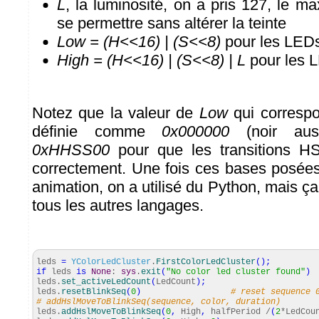
L
, la luminosité, on a pris 127, le 
se permettre sans altérer la teinte
Low = (H<<16) | (S<<8)
pour les LEDs
High = (H<<16) | (S<<8) | L
pour les 
Notez que la valeur de
Low
qui correspo
définie comme
0x000000
(noir aus
0xHHSS00
pour que les transitions HS
correctement. Une fois ces bases posées,
animation, on a utilisé du Python, mais 
tous les autres langages.
leds
=
YColorLedCluster
.
FirstColorLedCluster
(
)
;
if
leds
is
None
:
sys
.
exit
(
"No color led cluster found"
)
leds.
set_activeLedCount
(
LedCount
)
;
leds.
resetBlinkSeq
(
0
)
# reset sequence 
# addHslMoveToBlinkSeq(sequence, color, duration)
leds.
addHslMoveToBlinkSeq
(
0
,
High
,
halfPeriod /
(
2
*LedCou