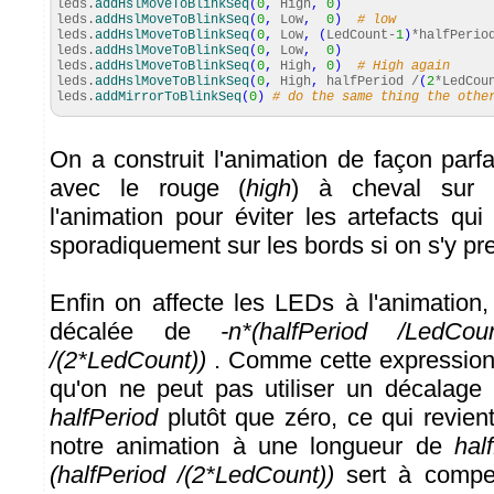
leds.
addHslMoveToBlinkSeq
(
0
,
High
,
0
)
leds.
addHslMoveToBlinkSeq
(
0
,
Low
,
0
)
# low
leds.
addHslMoveToBlinkSeq
(
0
,
Low
,
(
LedCount-
1
)
*halfPerio
leds.
addHslMoveToBlinkSeq
(
0
,
Low
,
0
)
leds.
addHslMoveToBlinkSeq
(
0
,
High
,
0
)
# High again
leds.
addHslMoveToBlinkSeq
(
0
,
High
,
halfPeriod /
(
2
*LedCou
leds.
addMirrorToBlinkSeq
(
0
)
# do the same thing the othe
On a construit l'animation de façon parf
avec le rouge (
high
) à cheval sur 
l'animation pour éviter les artefacts qu
sporadiquement sur les bords si on s'y pr
Enfin on affecte les LEDs à l'animatio
décalée de
-n*(halfPeriod /LedCou
/(2*LedCount))
. Comme cette expression
qu'on ne peut pas utiliser un décalage 
halfPeriod
plutôt que zéro, ce qui revie
notre animation à une longueur de
hal
(halfPeriod /(2*LedCount))
sert à compen