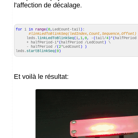
l'affection de décalage.
for
i
in
range
(
0
,
LedCount-tail
)
:
#linkLedToBlinkSeq(ledIndex,Count,Sequence,Offset)
leds.
linkLedToBlinkSeq
(
i
,
1
,
0
,
-
(
tail/
4
)
*
(
halfPeriod
+ halfPeriod-i*
(
halfPeriod /LedCount
)
\
- halfPeriod /
(
2
*LedCount
)
)
leds.
startBlinkSeq
(
0
)
Et voilà le résultat: