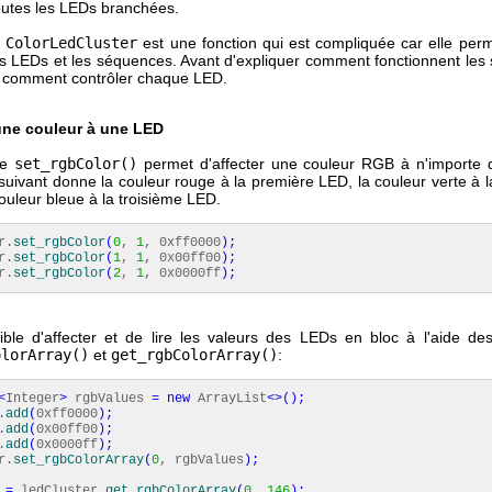
toutes les LEDs branchées.
n
ColorLedCluster
est une fonction qui est compliquée car elle perm
es LEDs et les séquences. Avant d'expliquer comment fonctionnent les
 comment contrôler chaque LED.
une couleur à une LED
de
set_rgbColor()
permet d'affecter une couleur RGB à n'importe 
suivant donne la couleur rouge à la première LED, la couleur verte à 
ouleur bleue à la troisième LED.
r.
set_rgbColor
(
0
,
1
, 0xff0000
)
;
r.
set_rgbColor
(
1
,
1
, 0x00ff00
)
;
r.
set_rgbColor
(
2
,
1
, 0x0000ff
)
;
sible d'affecter et de lire les valeurs des LEDs en bloc à l'aide d
olorArray()
et
get_rgbColorArray()
:
<
Integer
>
rgbValues
=
new
ArrayList
<>
(
)
;
.
add
(
0xff0000
)
;
.
add
(
0x00ff00
)
;
.
add
(
0x0000ff
)
;
r.
set_rgbColorArray
(
0
, rgbValues
)
;
=
ledCluster.
get_rgbColorArray
(
0
,
146
)
;