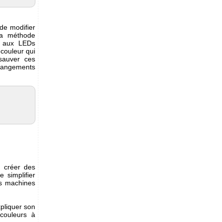
 de modifier
la méthode
r aux LEDs
 couleur qui
sauver ces
changements
 créer des
 simplifier
es machines
xpliquer son
couleurs à