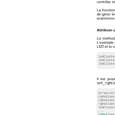
contrôler 
La fonctio
de gérer l
examinons
Attribuer 
La métho
L'exemple 
LED et la c
ledCluste
ledCluste
ledCluste
Il est pos
set_rgbC
ArrayList
rgbValues
rgbValues
rgbValues
ledCluste
...
rgbValues