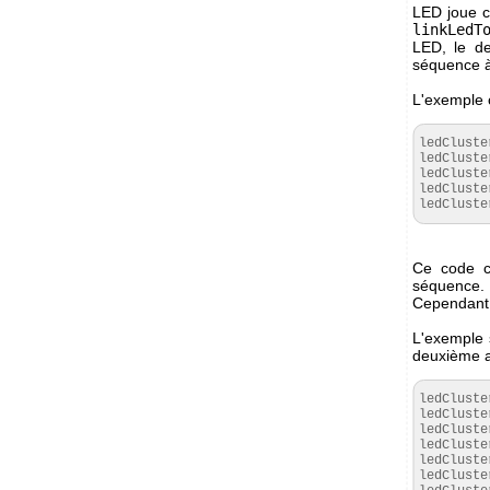
LED joue ce
linkLedT
LED, le d
séquence à 
L'exemple c
ledCluste
ledCluste
ledCluste
ledCluste
ledCluste
Ce code c
séquence. 
Cependant,
L'exemple 
deuxième a
ledCluste
ledCluste
ledCluste
ledCluste
ledCluste
ledCluste