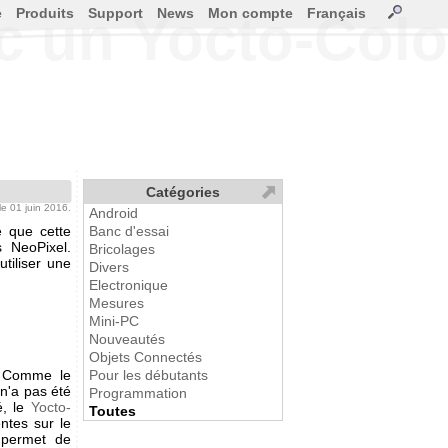
e
Produits
Support
News
Mon compte
Français
 un Yocto-Colo
Catégories
 le 01 juin 2016.
Android
é que cette
Banc d'essai
s NeoPixel.
Bricolages
utiliser une
Divers
Electronique
Mesures
Mini-PC
Nouveautés
Objets Connectés
. Comme le
Pour les débutants
 n'a pas été
Programmation
é, le
Yocto-
Toutes
ntes sur le
permet de