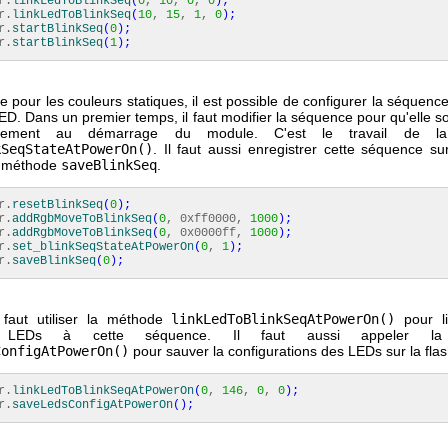
r.
linkLedToBlinkSeq
(
0
,
10
,
0
,
0
)
;
r.
linkLedToBlinkSeq
(
10
,
15
,
1
,
0
)
;
r.
startBlinkSeq
(
0
)
;
r.
startBlinkSeq
(
1
)
;
pour les couleurs statiques, il est possible de configurer la séquenc
D. Dans un premier temps, il faut modifier la séquence pour qu'elle s
quement au démarrage du module. C'est le travail de l
kSeqStateAtPowerOn()
. Il faut aussi enregistrer cette séquence su
la méthode
saveBlinkSeq
.
r.
resetBlinkSeq
(
0
)
;
r.
addRgbMoveToBlinkSeq
(
0
, 0xff0000,
1000
)
;
r.
addRgbMoveToBlinkSeq
(
0
, 0x0000ff,
1000
)
;
r.
set_blinkSeqStateAtPowerOn
(
0
,
1
)
;
r.
saveBlinkSeq
(
0
)
;
l faut utiliser la méthode
linkLedToBlinkSeqAtPowerOn()
pour l
rs LEDs à cette séquence. Il faut aussi appeler la
ConfigAtPowerOn()
pour sauver la configurations des LEDs sur la flas
r.
linkLedToBlinkSeqAtPowerOn
(
0
,
146
,
0
,
0
)
;
r.
saveLedsConfigAtPowerOn
(
)
;