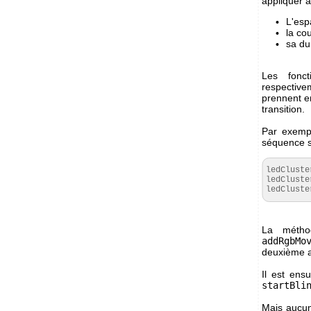
appliquer à
L'esp
la cou
sa du
Les fonc
respective
prennent e
transition.
Par exempl
séquence s
ledCluste
ledCluste
ledCluste
La méth
addRgbMo
deuxième ap
Il est ens
startBli
Mais aucun