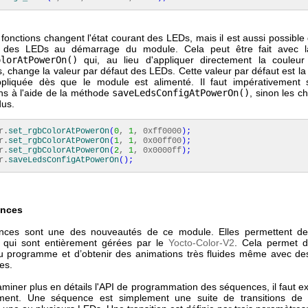
fonctions changent l'état courant des LEDs, mais il est aussi possible
r des LEDs au démarrage du module. Cela peut être fait avec 
olorAtPowerOn()
qui, au lieu d'appliquer directement la couleu
 change la valeur par défaut des LEDs. Cette valeur par défaut est la
ppliquée dès que le module est alimenté. Il faut impérativement 
ons à l'aide de la méthode
saveLedsConfigAtPowerOn()
, sinon les 
dus.
r.
set_rgbColorAtPowerOn
(
0
,
1
, 0xff0000
)
;
r.
set_rgbColorAtPowerOn
(
1
,
1
, 0x00ff00
)
;
r.
set_rgbColorAtPowerOn
(
2
,
1
, 0x0000ff
)
;
r.
saveLedsConfigAtPowerOn
(
)
;
ences
nces sont une des nouveautés de ce module. Elles permettent de
 qui sont entièrement gérées par le
Yocto-Color-V2
. Cela permet de
 du programme et d’obtenir des animations très fluides même avec d
es.
miner plus en détails l'API de programmation des séquences, il faut e
ement. Une séquence est simplement une suite de transitions de 