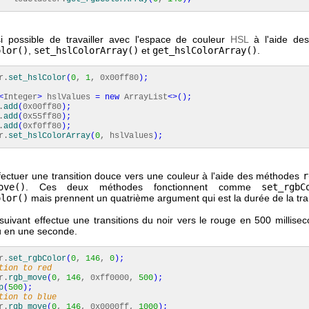
si possible de travailler avec l'espace de couleur
HSL
à l'aide de
olor()
,
set_hslColorArray()
et
get_hslColorArray()
.
r.
set_hslColor
(
0
,
1
, 0x00ff80
)
;
<
Integer
>
hslValues
=
new
ArrayList
<>
(
)
;
.
add
(
0x00ff80
)
;
.
add
(
0x55ff80
)
;
.
add
(
0xf0ff80
)
;
r.
set_hslColorArray
(
0
, hslValues
)
;
fectuer une transition douce vers une couleur à l'aide des méthodes
r
ove()
. Ces deux méthodes fonctionnent comme
set_rgbC
olor()
mais prennent un quatrième argument qui est la durée de la tran
suivant effectue une transitions du noir vers le rouge en 500 millisec
eu en une seconde.
r.
set_rgbColor
(
0
,
146
,
0
)
;
tion to red
r.
rgb_move
(
0
,
146
, 0xff0000,
500
)
;
p
(
500
)
;
tion to blue
r.
rgb_move
(
0
,
146
, 0x0000ff,
1000
)
;