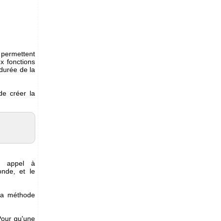
:
ermettent
x fonctions
durée de la
de créer la
er appel à
nde, et le
 la méthode
Pour qu'une