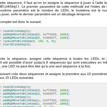
tte séquence, il faut qu'on lui assigne la séquence à jouer à l'aide le
oBlinkSeq()
. Le premier paramètre de cette méthode est l'index de 
euxième paramètre est le nombre de LEDs, le troisième est le nu
jouer, enfin le dernier paramètre est un décalage temporel.
omplet est donc le suivant:
r.
resetBlinkSeq
(
0
)
;
r.
addRgbMoveToBlinkSeq
(
0
, 0xff0000,
1000
)
;
r.
addRgbMoveToBlinkSeq
(
0
, 0x0000ff,
1000
)
;
r.
linkLedToBlinkSeq
(
0
,
146
,
0
,
0
)
;
r.
startBlinkSeq
(
0
)
;
rée la séquence, assigne cette séquence à toutes les LEDs, et 
Il est possible d'avoir jusqu'à 8 séquences qui sont exécutées en 
 une LED ne peut être liée qu'à une seul séquence à la fois.
suivant crée deux séquences et assigne la première aux 10 premières
ux 15 LEDs suivantes.
r.
resetBlinkSeq
(
0
)
;
r.
addRgbMoveToBlinkSeq
(
0
, 0xff0000,
1000
)
;
r.
addRgbMoveToBlinkSeq
(
0
, 0x0000ff,
1000
)
;
r.
resetBlinkSeq
(
1
)
;
r.
addRgbMoveToBlinkSeq
(
1
, 0x0ff000,
1000
)
;
r.
addRgbMoveToBlinkSeq
(
1
, 0x0000ff,
1000
)
;