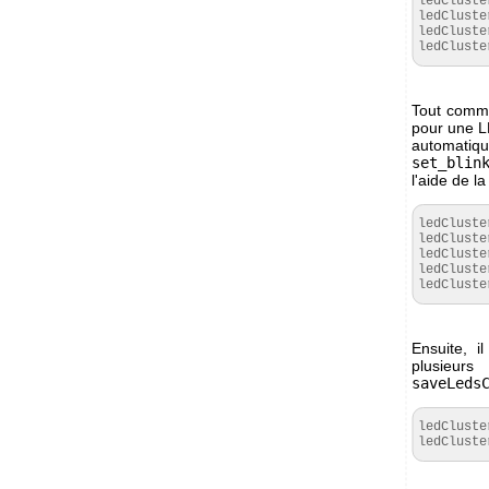
ledCluste
ledCluste
ledCluste
ledCluste
Tout comme 
pour une LE
automati
set_blin
l'aide de 
ledCluste
ledCluste
ledCluste
ledCluste
ledCluste
Ensuite, i
plusieu
saveLeds
ledCluste
ledCluste