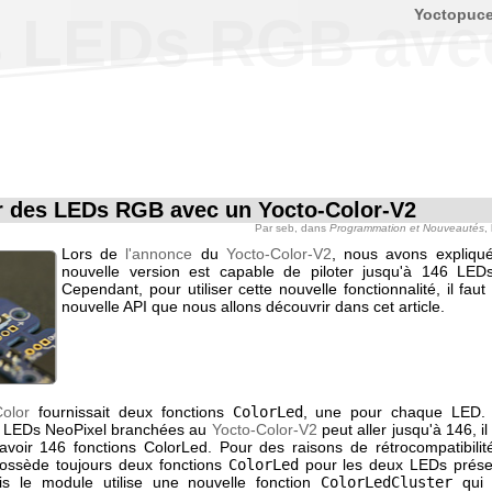
Yoctopuc
 LEDs RGB avec
 des LEDs RGB avec un Yocto-Color-V2
Par
seb
, dans
Programmation et Nouveautés
,
Lors de
l'annonce
du
Yocto-Color-V2
, nous avons expliqu
nouvelle version est capable de piloter jusqu'à 146 LED
Cependant, pour utiliser cette nouvelle fonctionnalité, il faut 
nouvelle API que nous allons découvrir dans cet article.
Color
fournissait deux fonctions
ColorLed
, une pour chaque LED
 LEDs NeoPixel branchées au
Yocto-Color-V2
peut aller jusqu'à 146, il
'avoir 146 fonctions ColorLed. Pour des raisons de rétrocompatibilit
ssède toujours deux fonctions
ColorLed
pour les deux LEDs prése
is le module utilise une nouvelle fonction
ColorLedCluster
qui 