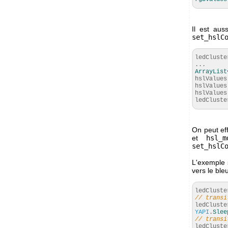
Il est aus
set_hslC
ledCluste
...
ArrayList
hslValues
hslValues
hslValues
ledCluste
On peut ef
et
hsl_m
set_hslC
L'exemple 
vers le bl
ledCluste
// transi
ledCluste
YAPI
.
Slee
// transi
ledCluste