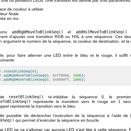
 une ou plusieurs LEDs. Une transition est définie par trois paramètres
ace de couleur à utiliser
leur finale
rée en ms
tions
addRgbMoveToBlinkSeq()
et
addHslMoveToBlinkSeq()
p
ment d'ajouter une transition RGB ou HSL à une séquence. Ces deu
n argument le numéro de la séquence, la couleur de destination, et la 
e, pour faire alterner une LED entre le bleu et le rouge, il suffit 
uivante:
r.
resetBlinkSeq
(
0
)
;
r.
addRgbMoveToBlinkSeq
(
0
, 0xff0000,
1000
)
;
r.
addRgbMoveToBlinkSeq
(
0
, 0x0000ff,
1000
)
;
ode
resetBlinkSeq()
ré-initialise la séquence 0, le premi
veToBlinkSeq()
représente la transition vers le rouge en 1 seco
pel représente la transition vers le bleu.
uite possible de déclencher l’exécution de la séquence à l'aide de
nkSeq()
qui permet d’exécuter la séquence en boucle.
e LED ne va s'allumer car aucune LED n'est liée à cette séquence. 