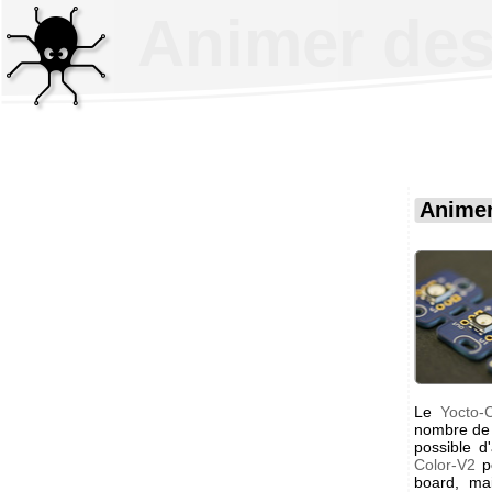
Animer des
Animer
Le
Yocto-
nombre de
possible d
Color-V2
po
board, ma