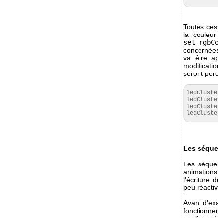
Toutes ces 
la couleu
set_rgbC
concernées,
va être a
modificati
seront per
ledCluste
ledCluste
ledCluste
ledCluste
Les séqu
Les séque
animations
l'écriture
peu réactiv
Avant d'exa
fonctionn