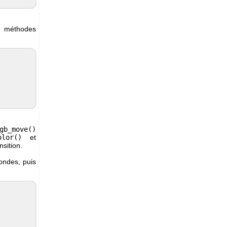
s méthodes
gb_move()
olor()
et
sition.
ondes, puis