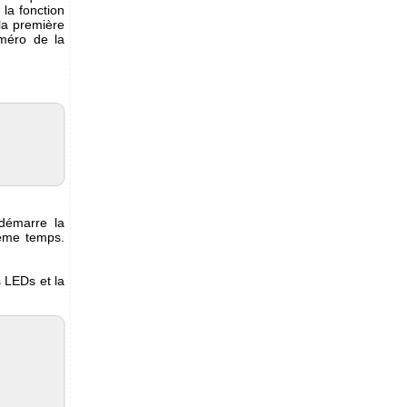
 la fonction
la première
méro de la
démarre la
même temps.
 LEDs et la