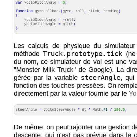
var
yoctoPitchAngle
=
0
;
function
gyroCallback
(
gyro
,
roll
,
pitch
,
heading
)
{
yoctoSteerAngle
=
-
roll
;
yoctoPitchAngle
=
pitch
;
}
Les calculs de physique du simulateur 
méthode
Truck.prototype.tick
(ne 
du nom, ce simulateur de vol est une var
"Monster Milk Truck" de Google). La dire
gérée par la variable
steerAngle
, qui
fonction des touches pressées. On rempla
directement par la valeur fournie par le
Yo
steerAngle
=
yoctoSteerAngle
*
dt
*
Math
.
PI
/
180.0
;
De même, on peut rajouter une gestion de
descente, qui n'est pas prévue dans le