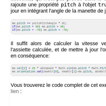
rajoute une propriété
pitch
à l'objet
tr
jour en intégrant l'angle de la manette de 
me.
pitch
+=
yoctoPitchAngle
*
dt
;
if
(
me.
pitch
>
30
)
me.
pitch
=
30
;
if
(
me.
pitch
<
-
70
)
me.
pitch
=
-
70
;
Il suffit alors de calculer la vitesse v
l'assiette calculée, et de mettre à jour l'o
en conséquence:
me.
vel
[
2
]
=
25
*
absSpeed
*
Math
.
sin
(
me.
pitch
*
Math
.
PI
/
me.
orientation
.
set
(
newhtr
[
0
]
,
newhtr
[
1
]
-
me.
pitch
,
absRol
Vous trouverez le code complet de cet e
lien
: