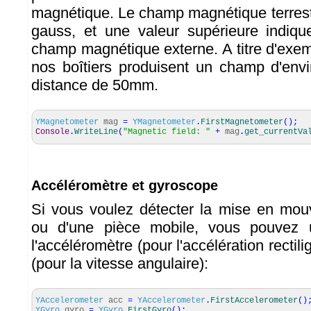
magnétique. Le champ magnétique terrestr
gauss, et une valeur supérieure indiqu
champ magnétique externe. A titre d'exem
nos boîtiers produisent un champ d'env
distance de 50mm.
YMagnetometer
mag
=
YMagnetometer
.
FirstMagnetometer
(
)
;
Console
.
WriteLine
(
"Magnetic field: "
+
mag
.
get_currentVa
Accéléromètre et gyroscope
Si vous voulez détecter la mise en mou
ou d'une pièce mobile, vous pouvez ut
l'accéléromètre (pour l'accélération rectil
(pour la vitesse angulaire):
YAccelerometer
acc
=
YAccelerometer
.
FirstAccelerometer
(
)
YGyro
gyro
=
YGyro
.
FirstGyro
(
)
;