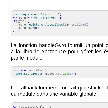
YAPI
.
RegisterHub
(
"127.0.0.1"
)
;
var
gyro
=
YGyro
.
FirstGyro
(
)
;
if
(
gyro
)
{
gyro.
registerAnglesCallback
(
gyroCallback
)
;
handleGyro
(
)
;
}
La fonction handleGyro fournit un point 
à la librairie Yoctopuce pour gérer les 
par le module:
function
handleGyro
(
)
{
YAPI
.
SetTimeout
(
handleGyro
,
1000
)
;
}
La callback lui-même ne fait que stocker l
du module dans une variable globale.
var
yoctoSteerAngle
=
0
;