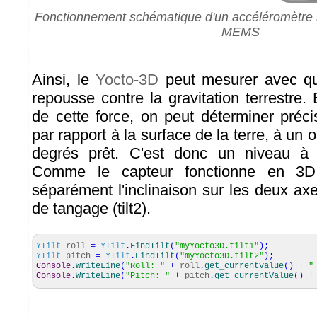
Fonctionnement schématique d'un accéléromètre b
MEMS
Ainsi, le
Yocto-3D
peut mesurer avec que
repousse contre la gravitation terrestre. 
de cette force, on peut déterminer préci
par rapport à la surface de la terre, à un
degrés prêt. C'est donc un niveau à b
Comme le capteur fonctionne en 3D,
séparément l'inclinaison sur les deux axes 
de tangage (tilt2).
YTilt
roll
=
YTilt
.
FindTilt
(
"myYocto3D.tilt1"
)
;
YTilt
pitch
=
YTilt
.
FindTilt
(
"myYocto3D.tilt2"
)
;
Console
.
WriteLine
(
"Roll: "
+
roll
.
get_currentValue
(
)
+
"
Console
.
WriteLine
(
"Pitch: "
+
pitch
.
get_currentValue
(
)
+