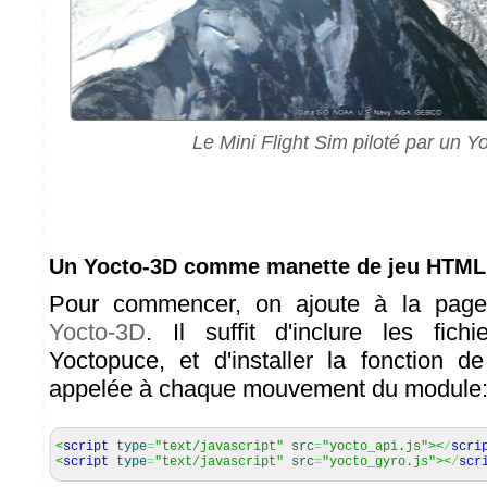
Le Mini Flight Sim piloté par un Y
Un Yocto-3D comme manette de jeu HTML
Pour commencer, on ajoute à la pag
Yocto-3D
. Il suffit d'inclure les fichi
Yoctopuce, et d'installer la fonction d
appelée à chaque mouvement du module
<
script
type
=
"text/javascript"
src
=
"yocto_api.js"
><
/
scri
<
script
type
=
"text/javascript"
src
=
"yocto_gyro.js"
><
/
scr