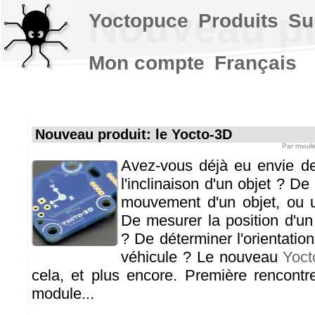
Nouveau pr
Yoctopuce
Produits
Su
Mon compte
Français
Nouveau produit: le Yocto-3D
Par
mvuill
Avez-vous déjà eu envie d
l'inclinaison d'un objet ? De
mouvement d'un objet, ou u
De mesurer la position d'un
? De déterminer l'orientatio
véhicule ? Le nouveau
Yoct
cela, et plus encore. Première rencont
module...