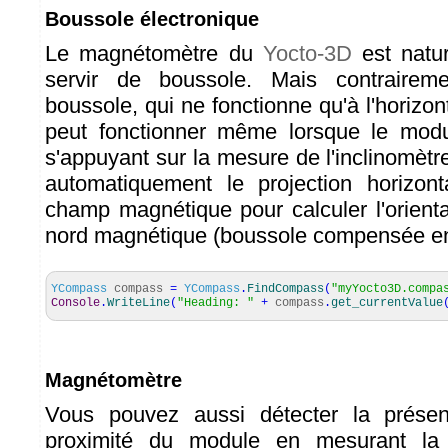
Boussole électronique
Le magnétomètre du
Yocto-3D
est natur
servir de boussole. Mais contraire
boussole, qui ne fonctionne qu'à l'horizon
peut fonctionner même lorsque le mod
s'appuyant sur la mesure de l'inclinomètr
automatiquement le projection horizon
champ magnétique pour calculer l'orienta
nord magnétique (boussole compensée en 
YCompass
compass
=
YCompass
.
FindCompass
(
"myYocto3D.compa
Console
.
WriteLine
(
"Heading: "
+
compass
.
get_currentValue
Magnétomètre
Vous pouvez aussi détecter la prése
proximité du module en mesurant la