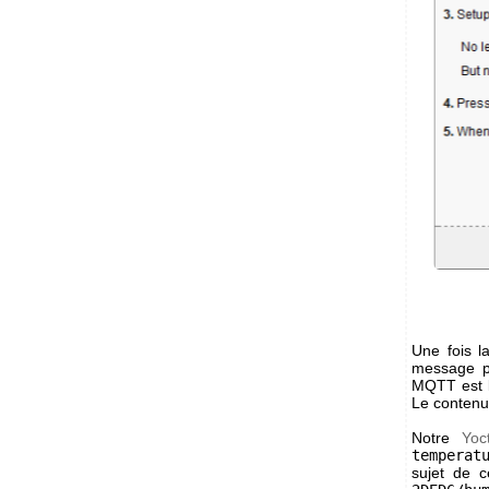
Une fois l
message p
MQTT est l
Le contenu 
Notre
Yoc
temperat
sujet de 