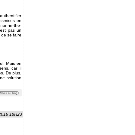
authentifier
ansmises en
"man-in-the-
n'est pas un
 de se faire
ul. Mais en
ens, car il
es. De plus,
une solution
Retour au blog
 2016 18H23