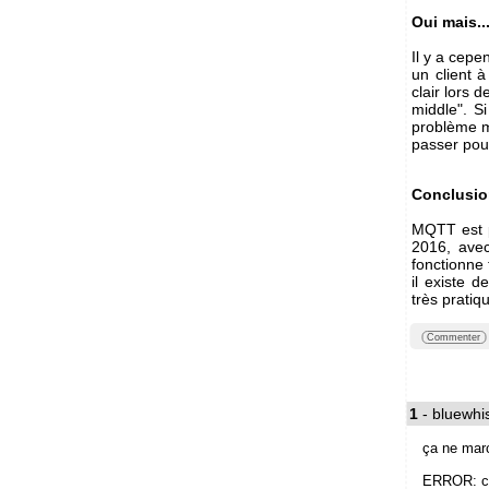
Oui mais..
Il y a cepe
un client 
clair lors 
middle". Si
problème ma
passer pour
Conclusi
MQTT est p
2016, avec
fonctionne 
il existe d
très pratiq
Commenter
1
- bluewhi
ça ne marc
ERROR: cl