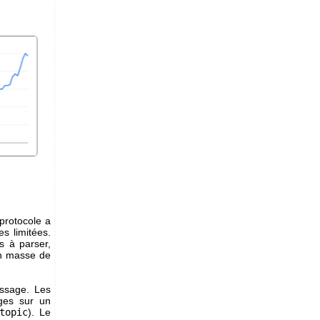
protocole a
s limitées.
s à parser,
en masse de
ssage. Les
ges sur un
topic
). Le