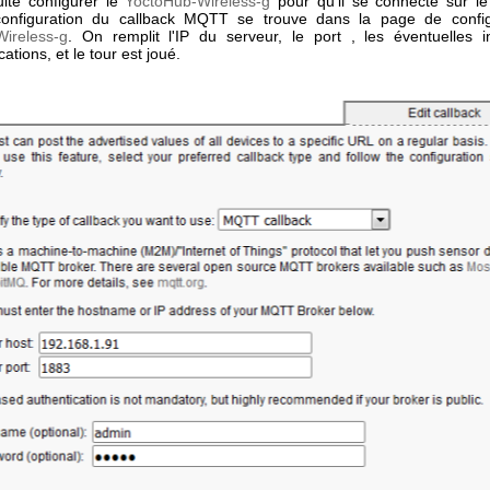
uite configurer le
YoctoHub-Wireless-g
pour qu'il se connecte sur le
onfiguration du callback MQTT se trouve dans la page de config
ireless-g
. On remplit l'IP du serveur, le port , les éventuelles i
cations, et le tour est joué.