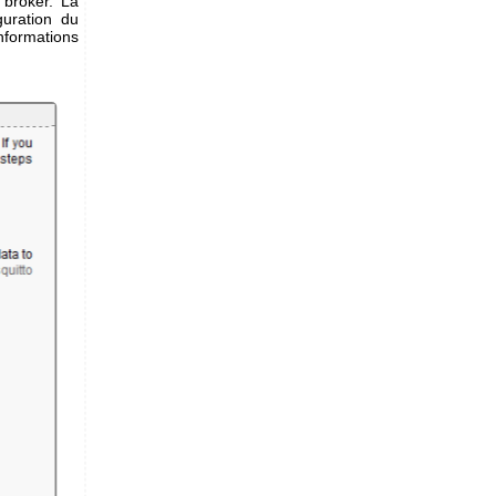
 broker. La
uration du
nformations