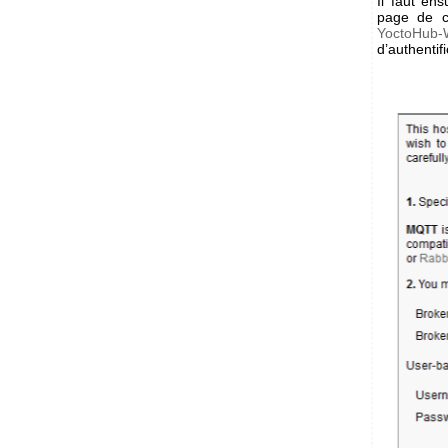
Il faut ens
page de c
YoctoHub-W
d’authentifi