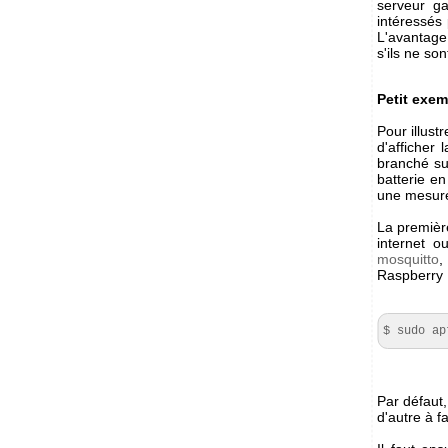
serveur g
intéressés
L'avantage
s'ils ne s
Petit exem
Pour illust
d'afficher
branché s
batterie e
une mesure
La première
internet 
mosquitto
,
Raspberry P
$ sudo ap
Par défaut,
d'autre à f