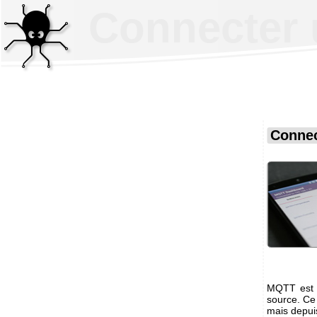
Connecter 
Connec
MQTT est u
source. Ce 
mais depuis