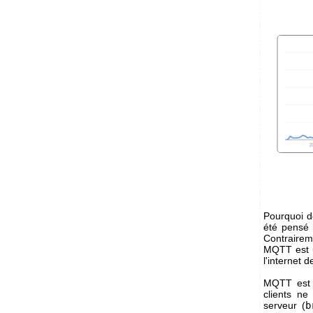
Pourquoi d
été pensé 
Contrairem
MQTT est u
l'internet 
MQTT est 
clients n
serveur (
b