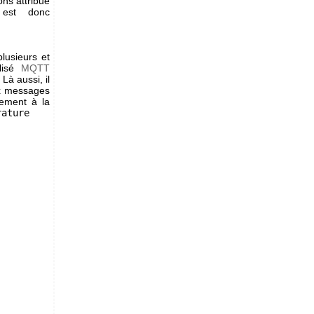
ons attribué
est donc
lusieurs et
lisé
MQTT
Là aussi, il
ux messages
ement à la
rature