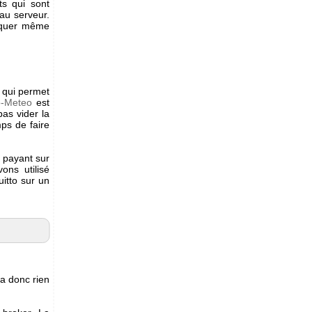
s qui sont
au serveur.
niquer même
n qui permet
o-Meteo
est
pas vider la
mps de faire
e payant sur
ns utilisé
uitto sur un
 a donc rien