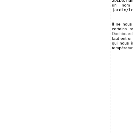
2DED6/hu
un nom 
jardin/t
Il ne nous
certains 
Dashboard
faut entre
qui nous 
température