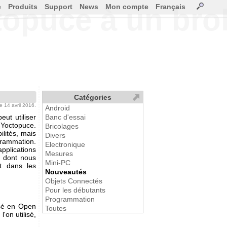
e
Produits
Support
News
Mon compte
Français
topuce à un br
Catégories
le 14 avril 2016.
Android
ut utiliser
Banc d'essai
 Yoctopuce.
Bricolages
ilités, mais
Divers
grammation.
Electronique
applications
Mesures
l dont nous
Mini-PC
t dans les
Nouveautés
Objets Connectés
Pour les débutants
Programmation
ssé en Open
Toutes
'on utilisé,