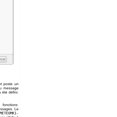
et poste un
du message
été défini.
onctions:
essages. Le
METEOMK1-