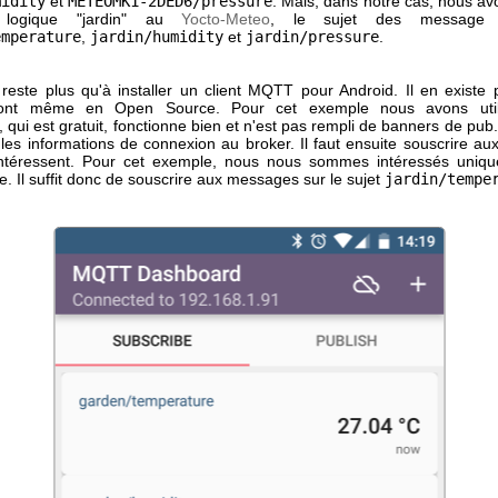
midity
et
METEOMK1-2DED6/pressure
. Mais, dans notre cas, nous av
logique "jardin" au
Yocto-Meteo
, le sujet des message 
emperature
,
jardin/humidity
et
jardin/pressure
.
 reste plus qu'à installer un client MQTT pour Android. Il en existe p
sont même en Open Source. Pour cet exemple nous avons uti
, qui est gratuit, fonctionne bien et n'est pas rempli de banners de pub. 
r les informations de connexion au broker. Il faut ensuite souscrire a
intéressent. Pour cet exemple, nous nous sommes intéressés uniqu
. Il suffit donc de souscrire aux messages sur le sujet
jardin/tempe