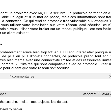
.
ndant un problème avec MQTT: la sécurité. Le protocole permet bien d’
à l'aide un login et d'un mot de passe, mais ces informations sont tr
de la connexion. Ce qui rend ce protocole très vulnérable aux attaques 
 vous utilisez votre installation sur votre réseau local sécurisé, ce 
is si vous utilisez votre broker sur un réseau publique il est très facile
 un client existant.
on
robablement arrivé bien trop tôt: en 1999 son intérêt était presque n
 de plus en plus d'objets connectés, ce protocole prend tout son s
très bien même avec une connectivité limitée et des ressources limité
e nombreux utilitaires qui sont compatibles avec ce protocole. C'est 
ue pour autant que votre réseau soit sécurisé...
7 commentaires
sper
Vendredi 22 avril
he pas chez moi... il met toujours, lors du test:
osed by server