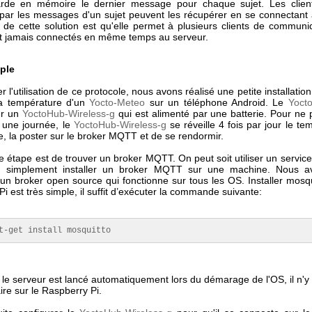
arde en mémoire le dernier message pour chaque sujet. Les client
 par les messages d'un sujet peuvent les récupérer en se connectant 
 de cette solution est qu'elle permet à plusieurs clients de commu
ont jamais connectés en même temps au serveur.
ple
rer l'utilisation de ce protocole, nous avons réalisé une petite installatio
 la température d'un
Yocto-Meteo
sur un téléphone Android. Le
Yoct
ur un
YoctoHub-Wireless-g
qui est alimenté par une batterie. Pour ne 
n une journée, le
YoctoHub-Wireless-g
se réveille 4 fois par jour le te
, la poster sur le broker MQTT et de se rendormir.
 étape est de trouver un broker MQTT. On peut soit utiliser un servic
ou simplement installer un broker MQTT sur une machine. Nous avo
 un broker open source qui fonctionne sur tous les OS. Installer mosq
i est très simple, il suffit d’exécuter la commande suivante:
t-get install mosquitto
 le serveur est lancé automatiquement lors du démarage de l'OS, il n'y
aire sur le Raspberry Pi.