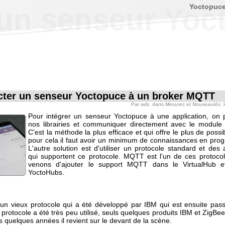
Yoctopuc
un senseur Yoc
ter un senseur Yoctopuce à un broker MQTT
Par
seb
, dans
Mesures et Nouveautés
, 
Pour intégrer un senseur Yoctopuce à une application, on pe
nos librairies et communiquer directement avec le module
C'est la méthode la plus efficace et qui offre le plus de possib
pour cela il faut avoir un minimum de connaissances en pro
L'autre solution est d'utiliser un protocole standard et des 
qui supportent ce protocole. MQTT est l'un de ces protoco
venons d'ajouter le support MQTT dans le VirtualHub e
YoctoHubs.
n vieux protocole qui a été développé par IBM qui est ensuite pa
protocole a été très peu utilisé, seuls quelques produits IBM et ZigBee l
 quelques années il revient sur le devant de la scène.