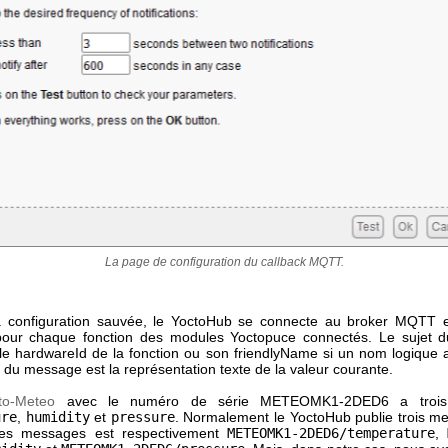
La page de configuration du callback MQTT.
a configuration sauvée, le YoctoHub se connecte au broker MQTT 
our chaque fonction des modules Yoctopuce connectés. Le sujet 
e hardwareId de la fonction ou son friendlyName si un nom logique a 
du message est la représentation texte de la valeur courante.
to-Meteo
avec le numéro de série METEOMK1-2DED6 a trois f
ure
,
humidity
et
pressure
. Normalement le YoctoHub publie trois m
ces messages est respectivement
METEOMK1-2DED6/temperature
,