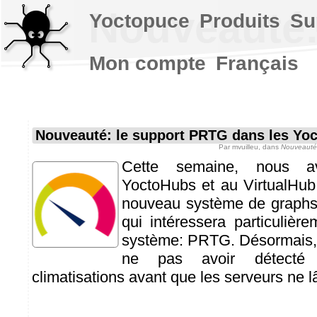
Nouveauté:
Yoctopuce
Produits
Su
Mon compte
Français
Nouveauté: le support PRTG dans les Yo
Par
mvuilleu
, dans
Nouveauté
Cette semaine, nous a
YoctoHubs et au VirtualHub
nouveau système de graphs 
qui intéressera particulière
système: PRTG. Désormais, 
ne pas avoir détecté
climatisations avant que les serveurs ne lâ